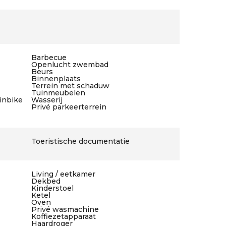
Barbecue
Openlucht zwembad
Beurs
Binnenplaats
Terrein met schaduw
Tuinmeubelen
ainbike
Wasserij
Privé parkeerterrein
Toeristische documentatie
Living / eetkamer
Dekbed
Kinderstoel
Ketel
Oven
Privé wasmachine
Koffiezetapparaat
Haardroger