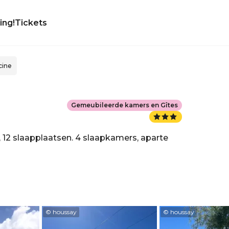
ing!
Tickets
cine
Gemeubileerde kamers en Gîtes
, 12 slaapplaatsen. 4 slaapkamers, aparte
© houssay
© houssay