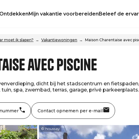
Ontdekken
Mijn vakantie voorbereiden
Beleef de ervar
r moet ik slapen?
Vakantiewoningen
Maison Charentaise avec pis
aise avec piscine
venverdieping, dicht bij het stadscentrum en fietspaden
 tuin, spa, zwembad, terras, garage, privé parkeerplaats.
 nummer
Contact opnemen per e-mail
© houssay