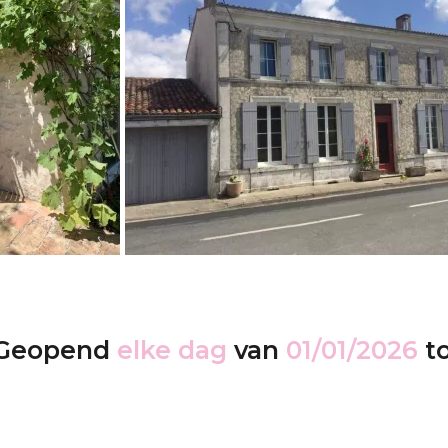
Geopend
elke dag
van
01/01/2026
t