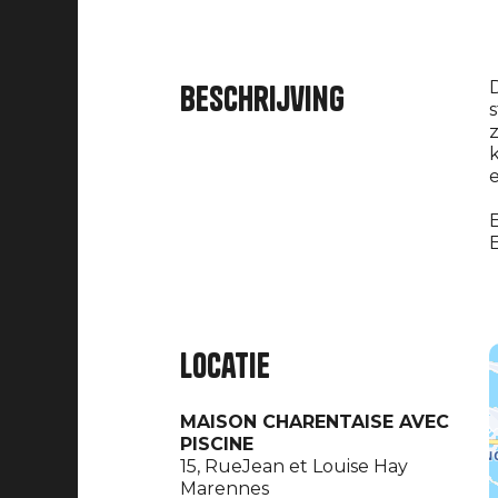
D
Beschrijving
s
k
E
Locatie
MAISON CHARENTAISE AVEC
PISCINE
15, RueJean et Louise Hay
Marennes