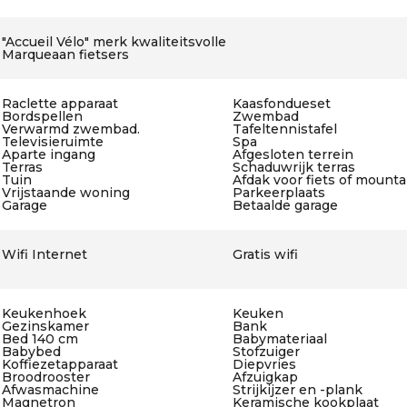
"Accueil Vélo" merk kwaliteitsvolle
Marqueaan fietsers
Raclette apparaat
Kaasfondueset
Bordspellen
Zwembad
Verwarmd zwembad.
Tafeltennistafel
Televisieruimte
Spa
Aparte ingang
Afgesloten terrein
Terras
Schaduwrijk terras
Tuin
Afdak voor fiets of mount
Vrijstaande woning
Parkeerplaats
Garage
Betaalde garage
Wifi Internet
Gratis wifi
Keukenhoek
Keuken
Gezinskamer
Bank
Bed 140 cm
Babymateriaal
Babybed
Stofzuiger
Koffiezetapparaat
Diepvries
Broodrooster
Afzuigkap
Afwasmachine
Strijkijzer en -plank
Magnetron
Keramische kookplaat