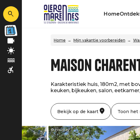
Home
Ontdek
Home
Mijn vakantie voorbereiden
Waa
Maison Charent
Karakteristiek huis, 180m2, met bo
keuken, bijkeuken, salon, eetkamer,
Bekijk op de kaart
Toon het
© houssay