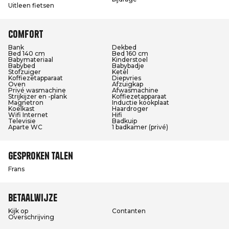
Uitleen fietsen
Comfort
Bank
Dekbed
Bed 140 cm
Bed 160 cm
Babymateriaal
Kinderstoel
Babybed
Babybadje
Stofzuiger
Ketel
Koffiezetapparaat
Diepvries
Oven
Afzuigkap
Privé wasmachine
Afwasmachine
Strijkijzer en -plank
Koffiezetapparaat
Magnetron
Inductie kookplaat
Koelkast
Haardroger
Wifi Internet
Hifi
Televisie
Badkuip
Aparte WC
1 badkamer (privé)
Gesproken talen
Frans
Betaalwijze
Kijk op
Contanten
Overschrijving