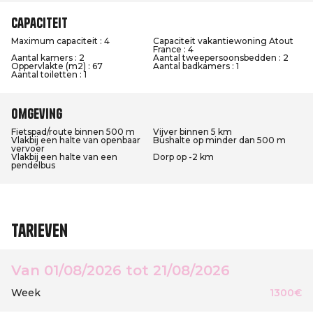
Capaciteit
Maximum capaciteit : 4
Capaciteit vakantiewoning Atout
France : 4
Aantal kamers : 2
Aantal tweepersoonsbedden : 2
Oppervlakte (m2) : 67
Aantal badkamers : 1
Aantal toiletten : 1
Omgeving
Fietspad/route binnen 500 m
Vijver binnen 5 km
Vlakbij een halte van openbaar
Bushalte op minder dan 500 m
vervoer
Vlakbij een halte van een
Dorp op -2 km
pendelbus
Tarieven
Van 01/08/2026 tot 21/08/2026
Week
1300€