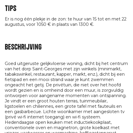
Tips
Er is nog één plekje in de zon: te huur van 15 tot en met 22
augustus, voor 1050 € in plaats van 1300 €.
Beschrijving
Goed uitgeruste gelijkvloerse woning, dicht bij het centrum
van het dorp Saint-Georges met zijn winkels (minimarkt,
tabakswinkel, restaurant, kapper, markt, enz.), dicht bij een
fietspad en een mooi strand waar je kunt zwemmen
ongeacht het getij. De privétuin, die niet over het hoofd
wordt gezien en is omheind door een muur, is zorgvuldig
ontworpen voor aangename momenten van ontspanning.
Je vindt er een groot houten terras, tuinmeubilair,
ligstoelen en chiliennes, een grote tafel met fauteuils en
een gasbarbecue. Lichte woonkamer met aangesloten tv
(privé wi-fi internet toegang) en wi-fi systeem.
Hedendaagse open keuken met inductiekookplaat,
conventionele oven en magnetron, grote koelkast met