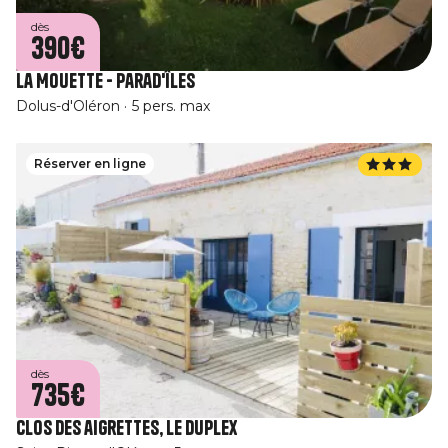
dès
390€
La Mouette - Parad'îles
Dolus-d'Oléron
5 pers. max
Réserver en ligne
dès
735€
Clos des aigrettes, le Duplex