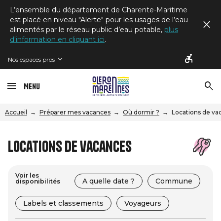
L’ensemble du département de Charente-Maritime
est placé en niveau "Alerte" pour les usages de l’eau
alimentés par le réseau public d’eau potable,
plus
d'information en cliquant ici
.
Nos espaces pros
Menu
Accueil
Préparer mes vacances
Où dormir ?
Locations de va
Locations de vacances
Voir les
A quelle date ?
Commune
disponibilités
Labels et classements
Voyageurs