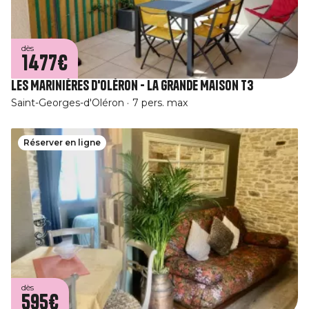
dès
1477€
Les Marinières d'Oléron - La Grande Maison T3
Saint-Georges-d'Oléron
7 pers. max
Réserver en ligne
dès
595€