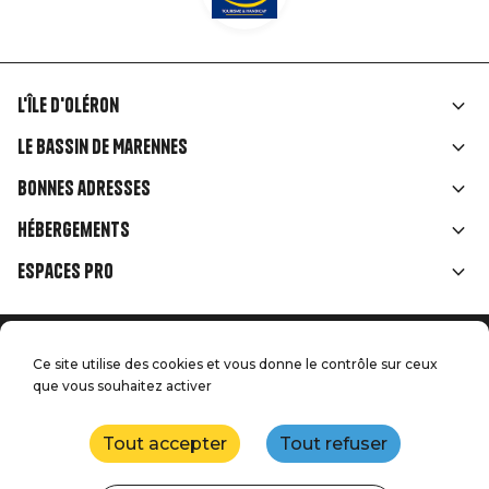
L'île d'Oléron
Liens
Le Bassin de Marennes
rubriques
Bonnes adresses
Hébergements
Espaces Pro
Accueil
Menu
Ce site utilise des cookies et vous donne le contrôle sur ceux
Mentions légales
Presse
que vous souhaitez activer
Pied
Handitourisme
Nos engagements qualité
Nous contacter
de
Tout accepter
Tout refuser
Plan du site
Réalisation : StudioJuillet