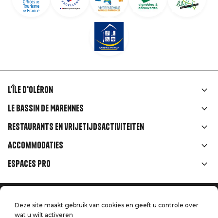
L'île d'Oléron
Liens
Le Bassin de Marennes
rubriques
Restaurants en vrijetijdsactiviteiten
Accommodaties
Espaces Pro
Home
Menu
Deze site maakt gebruik van cookies en geeft u controle over
Juridische informatie
Druk op
wat u wilt activeren