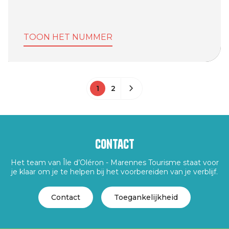
TOON HET NUMMER
1
2
Contact
Het team van Île d’Oléron - Marennes Tourisme staat voor
je klaar om je te helpen bij het voorbereiden van je verblijf.
Contact
Toegankelijkheid