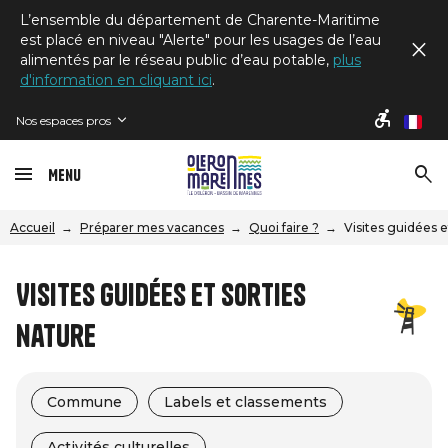
L’ensemble du département de Charente-Maritime
est placé en niveau "Alerte" pour les usages de l’eau
alimentés par le réseau public d’eau potable,
plus
d'information en cliquant ici
.
Nos espaces pros
fr
Menu
Accueil
Préparer mes vacances
Quoi faire ?
Visites guidées e
Visites guidées et sorties
nature
Commune
Labels et classements
Activités culturelles