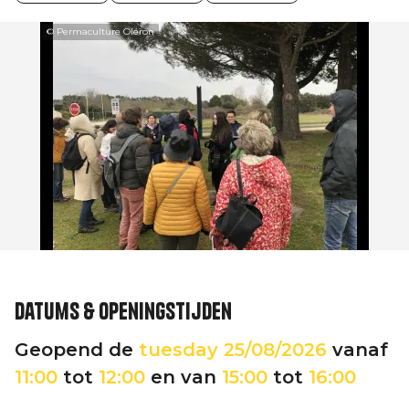
© Permaculture Oléron
Datums & openingstijden
Geopend de
tuesday
25/08/2026
vanaf
11:00
tot
12:00
en van
15:00
tot
16:00