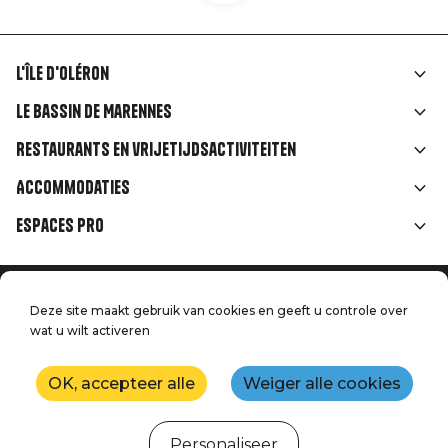
L'île d'Oléron
Liens
Le Bassin de Marennes
rubriques
Restaurants en vrijetijdsactiviteiten
Accommodaties
Espaces Pro
Home
Menu
Deze site maakt gebruik van cookies en geeft u controle over
Juridische informatie
Druk op
wat u wilt activeren
Pied
Handtoerisme
Onze kwaliteitsbeloften
Neem contact met ons op
de
OK, accepteer alle
Weiger alle cookies
Kaart
Productie: StudioJuillet
page
Personaliseer