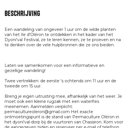
Beschrijving
Een wandeling van ongeveer 1 uur om de wilde planten
van het Ile d'Oléron te ontdekken in het kader van het
Dyoni'val Festival, ze te leren kennen, ze te proeven en na
te denken over de vele hulpbronnen die ze ons bieden.
Laten we samenkomen voor een informatieve en
gezellige wandeling!
Twee vertrekken: de eerste 's ochtends om 11 uur en de
tweede om 15 uur.
Breng je eigen uitrusting mee, afhankelijk van het weer. Je
moet ook een kleine rugzak met een waterfles
meenemen. Aanmelden verplicht:
permacultureoleron@gmail.com Het exacte
ontmoetingspunt is de stand van Permaculture Oléron in
het dyoni'val-dorp bij de vuurtoren van Chassiron. Kom voor
de aangegeven tijden en reserveer per e-mail of telefoon.