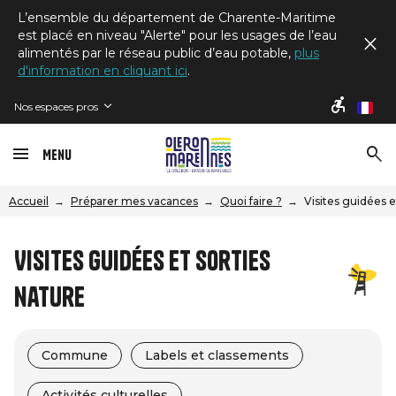
L’ensemble du département de Charente-Maritime
est placé en niveau "Alerte" pour les usages de l’eau
alimentés par le réseau public d’eau potable,
plus
d'information en cliquant ici
.
Nos espaces pros
fr
Menu
Accueil
Préparer mes vacances
Quoi faire ?
Visites guidées e
Visites guidées et sorties
nature
Commune
Labels et classements
Activités culturelles