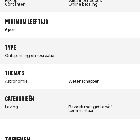
Kijk op
Vakantiecheques
Contanten
Online betaling
Minimum leeftijd
6 jaar
Type
Ontspanning en recreatie
Thema's
Astronomie
Wetenschappen
Categorieën
Lezing
Bezoek met gids en/of
commentaar
Tarieven