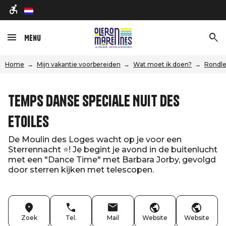
nl
Menu
Home
Mijn vakantie voorbereiden
Wat moet ik doen?
Rondle
Temps Danse speciale Nuit des
Etoiles
De Moulin des Loges wacht op je voor een
Sterrennacht ⭐️! Je begint je avond in de buitenlucht
met een "Dance Time" met Barbara Jorby, gevolgd
door sterren kijken met telescopen.
Zoek
Tel.
Mail
Website
Website