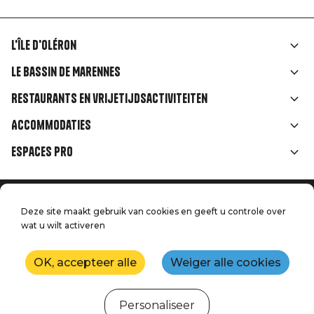
L'île d'Oléron
Liens
Le Bassin de Marennes
rubriques
Restaurants en vrijetijdsactiviteiten
Accommodaties
Espaces Pro
Home
Menu
Deze site maakt gebruik van cookies en geeft u controle over
Juridische informatie
Druk op
wat u wilt activeren
Pied
Handtoerisme
Onze kwaliteitsbeloften
Neem contact met ons op
de
OK, accepteer alle
Weiger alle cookies
Kaart
Productie: StudioJuillet
page
Personaliseer