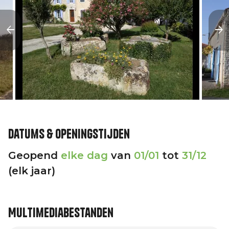
Datums & openingstijden
Geopend
elke dag
van
01/01
tot
31/12
(elk jaar)
Multimediabestanden