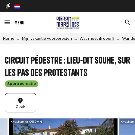
nl
Menu
Home
Mijn vakantie voorbereiden
Wat moet ik doen?
Wandel
Circuit pédestre : Lieu-dit Souhe, sur
les pas des protestants
Sportrecreatie
Zoek
© c.chartier OTIOMN
© c.char