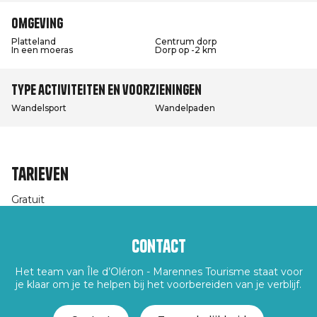
Omgeving
Platteland
Centrum dorp
In een moeras
Dorp op -2 km
Type activiteiten en voorzieningen
Wandelsport
Wandelpaden
Tarieven
Gratuit
Contact
Het team van Île d’Oléron - Marennes Tourisme staat voor
je klaar om je te helpen bij het voorbereiden van je verblijf.