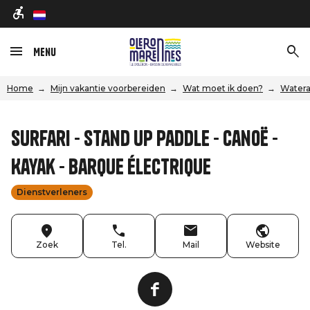
nl
Menu
Home
Mijn vakantie voorbereiden
Wat moet ik doen?
Watera
Surfari - Stand Up Paddle - Canoë -
Kayak - Barque électrique
Dienstverleners
Zoek
Tel.
Mail
Website