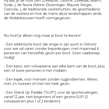
Hij laat je de flora zien (Zeeaster, Obione, Zeekraal, Alsem,
Soda...), de fauna (Kleine Zilverreiger, Blauwe Reiger,
Cisticola...), de traditionele oesterhutten, de geschiedenis
van de oesters en hoe de mens deze landschappen sinds
de Middeleeuwen heeft vormgegeven.
Nu hoef je alleen nog maar je boot te kiezen!
- Een elektrische boot (de enige in zijn soort in Oléron):
voor wie wil varen zonder beperkingen, met maximaal 6
personen van hetzelfde gezin per boot. Geen vaarbewijs
nodig!
- Een kano: een volwassene aan elke kant van de boot, plus
een of twee personen in het midden.
- Een kajak, voor mensen zonder rugproblemen. Alleen,
met z'n tweeën of met het hele gezin.
- Een Stand Up Paddle ("SUP"), voor de sportievelingen,
vanaf 12 jaar, niet-beginners of een gezins-SUP (2
volwassenen plus 1 of 2 kinderen).