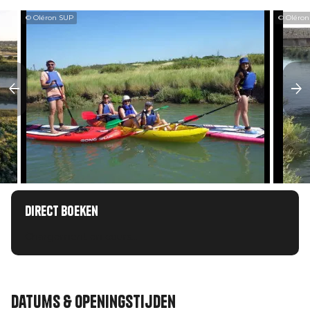
© Oléron SUP
© Oléron
Direct boeken
Chargement en cours...
Datums & openingstijden