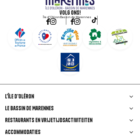
Volg ons!
Île d'Oléron
Bassin de Marennes
L'île d'Oléron
Liens
Le Bassin de Marennes
rubriques
Restaurants en vrijetijdsactiviteiten
Accommodaties