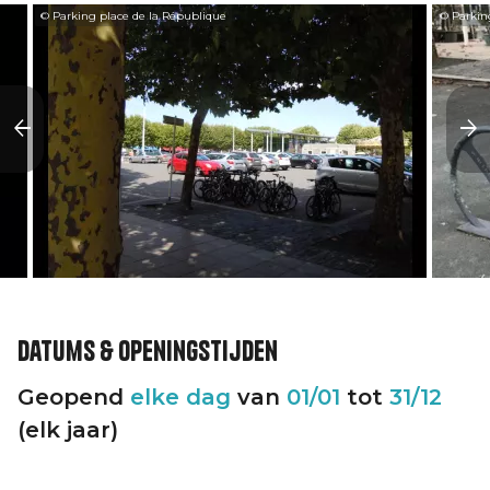
© Parking place de la République
© Parkin
Datums & openingstijden
Geopend
elke dag
van
01/01
tot
31/12
(elk jaar)