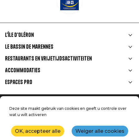
L'île d'Oléron
Liens
Le Bassin de Marennes
rubriques
Restaurants en vrijetijdsactiviteiten
Accommodaties
Espaces Pro
Home
Menu
Deze site maakt gebruik van cookies en geeft u controle over
Juridische informatie
wat u wilt activeren
Druk op
Pied
Handtoerisme
Onze kwaliteitsbeloften
Neem contact met ons op
de
OK, accepteer alle
Weiger alle cookies
Kaart
Productie: StudioJuillet