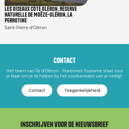
Les oiseaux côté Oléron, réserve
naturelle de Moëze-Oléron, La
perrotine
Saint-Pierre-d'Oléron
Contact
Het team van Île d’Oléron - Marennes Tourisme staat voor
je klaar om je te helpen bij het voorbereiden van je verblijf.
Contact
Toegankelijkheid
Inschrijven voor de nieuwsbrief