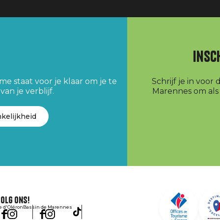
Insc
e staat voor je klaar om je te
Schrijf je in voo
an je verblijf.
Marennes om als e
kelijkheid
olg ons!
le d'Oléron
Bassin de Marennes