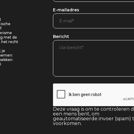
E-mailadres
t
tische
f
oerisme
Bericht
ing met de
, het recht
 je
pnemen:
 bekken
0
Deze vraag is om te controleren d
een mens bent, om
geautomatiseerde invoer (spam) 
voorkomen.