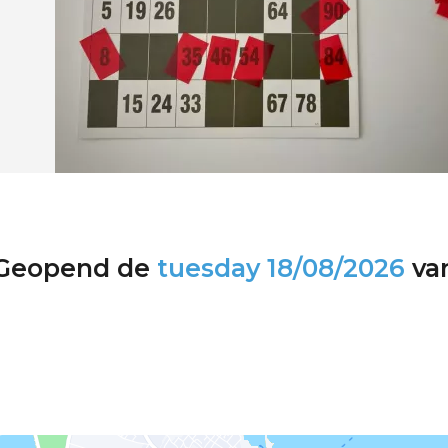
Geopend de
tuesday
18/08/2026
va