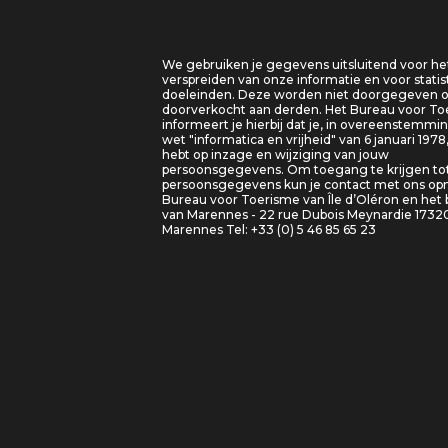
We gebruiken je gegevens uitsluitend voor he
verspreiden van onze informatie en voor statis
doeleinden. Deze worden niet doorgegeven o
doorverkocht aan derden. Het Bureau voor T
informeert je hierbij dat je, in overeenstemm
wet "informatica en vrijheid" van 6 januari 1978
hebt op inzage en wijziging van jouw
persoonsgegevens. Om toegang te krijgen tot
persoonsgegevens kun je contact met ons o
Bureau voor Toerisme van Île d’Oléron en het
van Marennes - 22 rue Dubois Meynardie 1732
Marennes Tel: +33 (0) 5 46 85 65 23