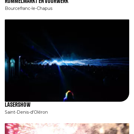
rommelmarkt en vuurwerk
Bourcefranc-le-Chapus
Lasershow
Saint-Denis-d'Oléron