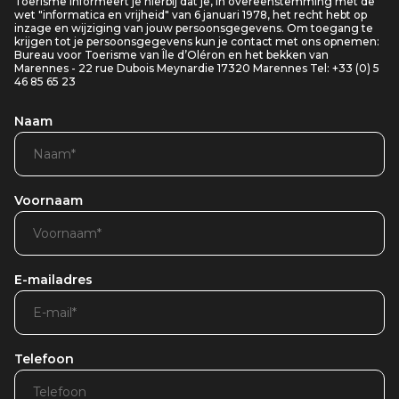
Toerisme informeert je hierbij dat je, in overeenstemming met de
wet "informatica en vrijheid" van 6 januari 1978, het recht hebt op
inzage en wijziging van jouw persoonsgegevens. Om toegang te
krijgen tot je persoonsgegevens kun je contact met ons opnemen:
Bureau voor Toerisme van Île d’Oléron en het bekken van
Marennes - 22 rue Dubois Meynardie 17320 Marennes Tel: +33 (0) 5
46 85 65 23
Naam
Voornaam
E-mailadres
Telefoon