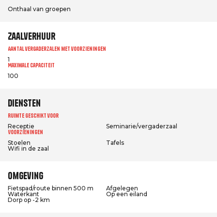
Onthaal van groepen
Zaalverhuur
Aantal vergaderzalen met voorzieningen
1
Maximale capaciteit
100
Diensten
Ruimte geschikt voor
Receptie
Seminarie/vergaderzaal
Voorzieningen
Stoelen
Tafels
Wifi in de zaal
Omgeving
Fietspad/route binnen 500 m
Afgelegen
Waterkant
Op een eiland
Dorp op -2 km