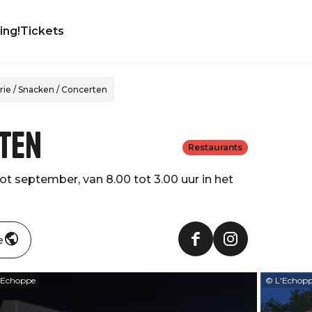
ing!
Tickets
rie / Snacken / Concerten
rten
Restaurants
ot september, van 8.00 tot 3.00 uur in het
e
'Echoppe
© L'Echop