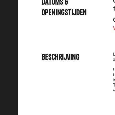
Datums &
openingstijden
L
Beschrijving
U
t
i
T