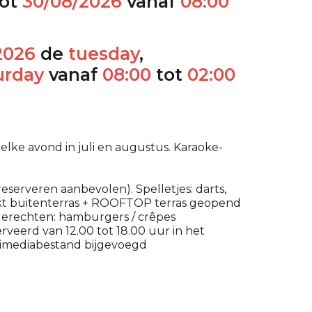
ot
30/08/2026
vanaf
08:00
2026
de
tuesday
,
urday
vanaf
08:00
tot
02:00
elke avond in juli en augustus. Karaoke-
erveren aanbevolen). Spelletjes: darts,
dekt buitenterras + ROOFTOP terras geopend
gerechten: hamburgers / crêpes
erveerd van 12.00 tot 18.00 uur in het
timediabestand bijgevoegd