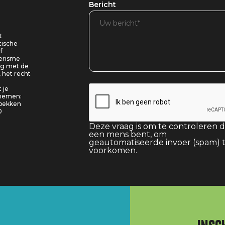
Bericht
t
tische
f
oerisme
ing met de
, het recht
 je
pnemen:
 bekken
0
Deze vraag is om te controleren d
een mens bent, om
geautomatiseerde invoer (spam) 
voorkomen.