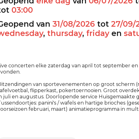
Geopend
elke dag
van
06/07/2026
t
tot
03:00
Geopend van
31/08/2026
tot
27/09/
wednesday
,
thursday
,
friday
en
sat
ive concerten elke zaterdag van april tot september en 
avonden.
itzendingen van sportevenementen op groot scherm (res
afelvoetbal, flipperkast, pokertoernooien. Groot over
n juli en augustus. Doorlopende service Huisgemaakte 
ussendoortjes: panini's / wafels en hartige brioches (ges
voorseizoen februari, maart) animatieprogramma in mul