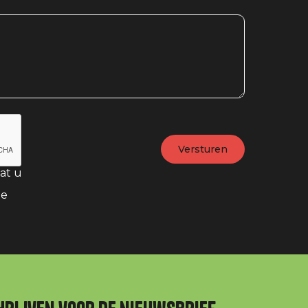
at u
te