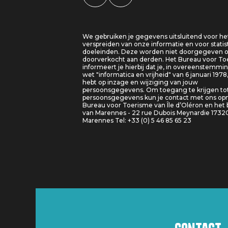
We gebruiken je gegevens uitsluitend voor he
verspreiden van onze informatie en voor statis
doeleinden. Deze worden niet doorgegeven o
doorverkocht aan derden. Het Bureau voor T
informeert je hierbij dat je, in overeenstemm
wet "informatica en vrijheid" van 6 januari 1978
hebt op inzage en wijziging van jouw
persoonsgegevens. Om toegang te krijgen tot
persoonsgegevens kun je contact met ons o
Bureau voor Toerisme van Île d’Oléron en het
van Marennes - 22 rue Dubois Meynardie 1732
Marennes Tel: +33 (0) 5 46 85 65 23