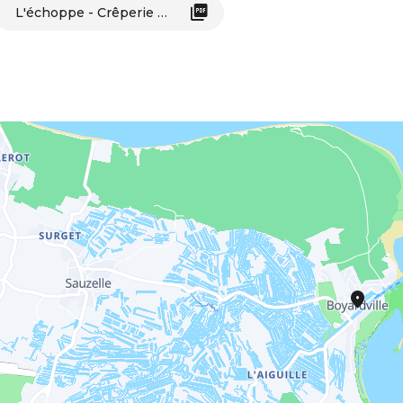
L'échoppe - Crêperie / Snacken / Concerten_Saint-Georges-d'Oléron