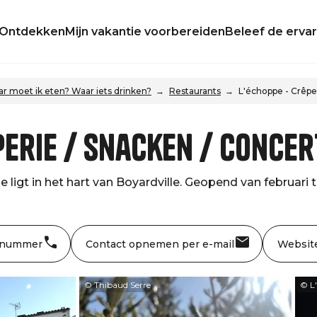
Ontdekken
Mijn vakantie voorbereiden
Beleef de ervar
r moet ik eten? Waar iets drinken?
Restaurants
L'échoppe - Crêpe
perie / Snacken / Conce
ligt in het hart van Boyardville. Geopend van februari t
 nummer
Contact opnemen per e-mail
Websit
© Thibaud Serre
© L