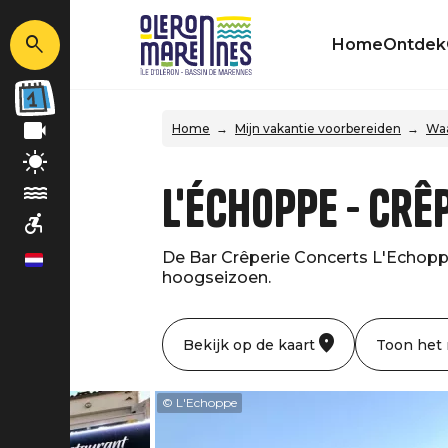
Home
Ontdek
Home
Mijn vakantie voorbereiden
Waa
L'échoppe - Crê
De Bar Crêperie Concerts L'Echoppe 
nl
hoogseizoen.
Bekijk op de kaart
Toon het
© L'Echoppe