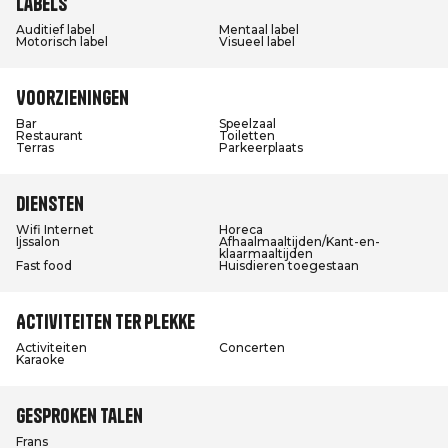
Labels
Auditief label
Mentaal label
Motorisch label
Visueel label
Voorzieningen
Bar
Speelzaal
Restaurant
Toiletten
Terras
Parkeerplaats
Diensten
Wifi Internet
Horeca
Ijssalon
Afhaalmaaltijden/Kant-en-
klaarmaaltijden
Fast food
Huisdieren toegestaan
Activiteiten ter plekke
Activiteiten
Concerten
Karaoke
Gesproken talen
Frans