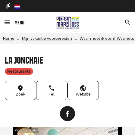
nl
Menu
Home
Mijn vakantie voorbereiden
Waar moet ik eten? Waar iets
La Jonchaie
Restaurants
Zoek
Tel.
Website
© La Jonchaie