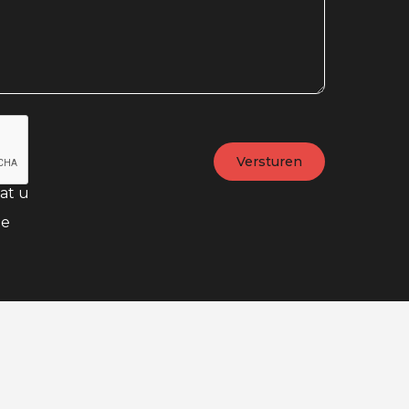
at u
te