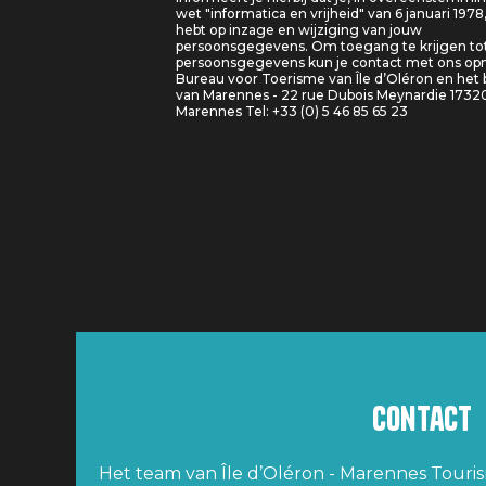
wet "informatica en vrijheid" van 6 januari 1978
hebt op inzage en wijziging van jouw
persoonsgegevens. Om toegang te krijgen tot
persoonsgegevens kun je contact met ons o
Bureau voor Toerisme van Île d’Oléron en het
van Marennes - 22 rue Dubois Meynardie 1732
Marennes Tel: +33 (0) 5 46 85 65 23
Contact
Het team van Île d’Oléron - Marennes Tourism