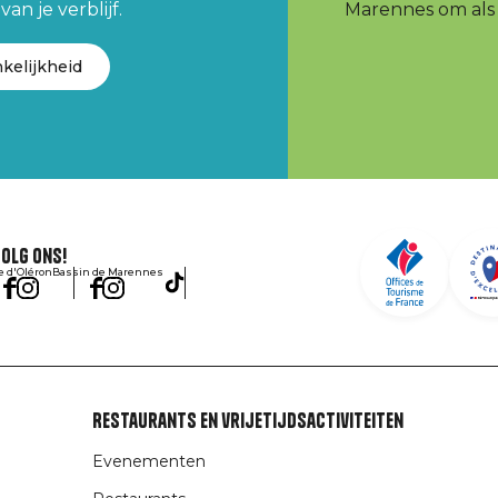
an je verblijf.
Marennes om als e
kelijkheid
olg ons!
le d'Oléron
Bassin de Marennes
Restaurants en vrijetijdsactiviteiten
Evenementen