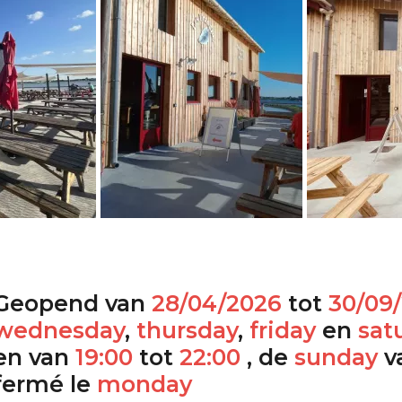
Geopend van
28/04/2026
tot
30/09
wednesday
,
thursday
,
friday
en
sat
en van
19:00
tot
22:00
, de
sunday
v
fermé le
monday