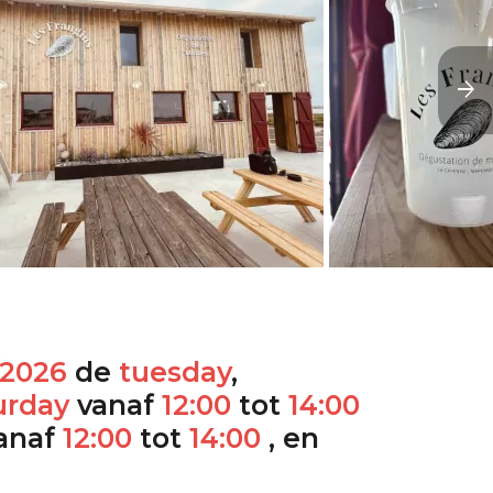
/2026
de
tuesday
,
urday
vanaf
12:00
tot
14:00
anaf
12:00
tot
14:00
, en