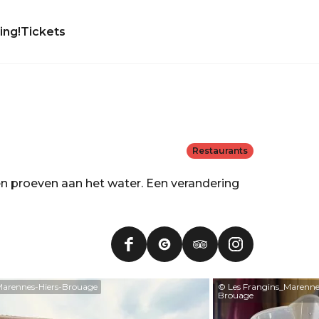
ing!
Tickets
Restaurants
n proeven aan het water. Een verandering
Marennes-Hiers-Brouage
© Les Frangins_Marenne
Brouage