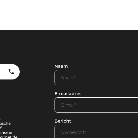
Naam
E-mailadres
t
Bericht
tische
f
oerisme
ing met de