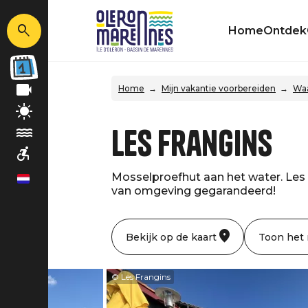
Home
Ontdek
Home
Mijn vakantie voorbereiden
Waa
Les Frangins
Mosselproefhut aan het water. Les
nl
van omgeving gegarandeerd!
Bekijk op de kaart
Toon het
© Les Frangins