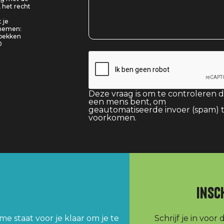
, het recht
 je
pnemen:
 bekken
0
Deze vraag is om te controleren d
een mens bent, om
geautomatiseerde invoer (spam) 
voorkomen.
Insc
e staat voor je klaar om je te
Schrijf je in voo