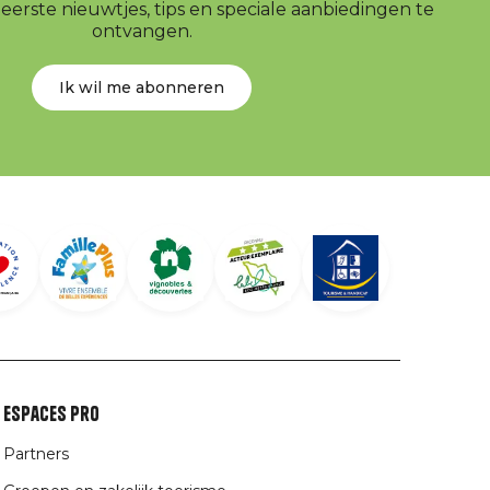
erste nieuwtjes, tips en speciale aanbiedingen te
ontvangen.
Ik wil me abonneren
Espaces Pro
Partners