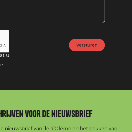
at u
te
hrijven voor de nieuwsbrief
r de nieuwsbrief van Île d’Oléron en het bekken van