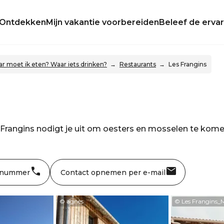
Ontdekken
Mijn vakantie voorbereiden
Beleef de ervar
r moet ik eten? Waar iets drinken?
Restaurants
Les Frangins
 Frangins nodigt je uit om oesters en mosselen te kome
 nummer
Contact opnemen per e-mail
© agnès
© Les Frangins_