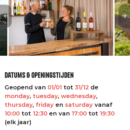
Datums & openingstijden
Geopend van
01/01
tot
31/12
de
monday
,
tuesday
,
wednesday
,
thursday
,
friday
en
saturday
vanaf
10:00
tot
12:30
en van
17:00
tot
19:30
(elk jaar)