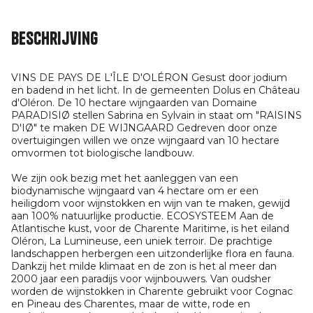
Beschrijving
VINS DE PAYS DE L'ÎLE D'OLÉRON Gesust door jodium
en badend in het licht. In de gemeenten Dolus en Château
d'Oléron. De 10 hectare wijngaarden van Domaine
PARADISIØ stellen Sabrina en Sylvain in staat om "RAISINS
D'IØ" te maken DE WIJNGAARD Gedreven door onze
overtuigingen willen we onze wijngaard van 10 hectare
omvormen tot biologische landbouw.
We zijn ook bezig met het aanleggen van een
biodynamische wijngaard van 4 hectare om er een
heiligdom voor wijnstokken en wijn van te maken, gewijd
aan 100% natuurlijke productie. ECOSYSTEEM Aan de
Atlantische kust, voor de Charente Maritime, is het eiland
Oléron, La Lumineuse, een uniek terroir. De prachtige
landschappen herbergen een uitzonderlijke flora en fauna.
Dankzij het milde klimaat en de zon is het al meer dan
2000 jaar een paradijs voor wijnbouwers. Van oudsher
worden de wijnstokken in Charente gebruikt voor Cognac
en Pineau des Charentes, maar de witte, rode en