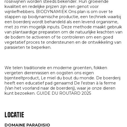
roséwijnen worden steeds bekender. Hun groeiende
kwaliteit en redelijke prijzen zijn een genot voor
wijnliefhebbers. BIODYNAMIEK Ons plan is om over te
stappen op biodynamische productie, een techniek waarbij
een boerderij wordt behandeld als een levend organisme,
met zo min mogelijk inputs. Deze methode maakt gebruik
van plantaardige preparaten om de natuurlijke krachten van
de bodem te activeren of te controleren om een goed
vegetatief proces te ondersteunen en de ontwikkeling van
parasieten te beperken.
We telen traditionele en moderne groenten, fokken
vergeten dierenrassen en oogsten ons eigen
bijenteeltproduct, Le miel du bout du monde. De boerderij
heeft een educatief pad genaamd De l'estran à la ferme
(Van het voorland naar de boerderij), waar je onze dieren
kunt bezoeken. GUIDE DU ROUTARD 2025
Locatie
DOMAINE PARADISIO