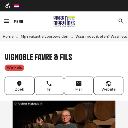
nl
Menu
Home
Mijn vakantie voorbereiden
Waar moet ik eten? Waar iets
Vignoble Favre & Fils
Winkels
Zoek
Tel.
Mail
Website
© Arthur Habudzik