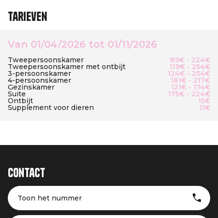
Tarieven
Van 01/04/2026 tot 01/11/2026
Tweepersoonskamer
89€ - 224€
Tweepersoonskamer met ontbijt
119€ - 254€
3-persoonskamer
124€ - 254€
4-persoonskamer
181€ - 217€
Gezinskamer
121€ - 174€
Suite
175€ - 224€
Ontbijt
15€
Supplement voor dieren
11€
Contact
Toon het nummer