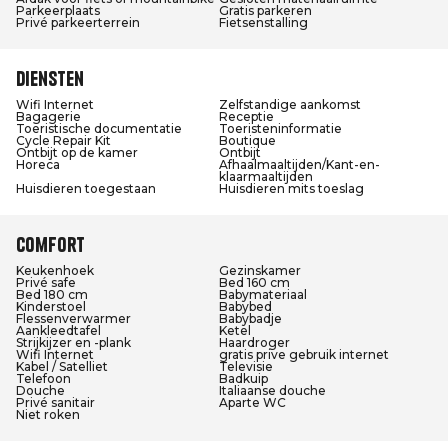
Parkeerplaats
Gratis parkeren
Privé parkeerterrein
Fietsenstalling
Diensten
Wifi Internet
Zelfstandige aankomst
Bagagerie
Receptie
Toeristische documentatie
Toeristeninformatie
Cycle Repair Kit
Boutique
Ontbijt op de kamer
Ontbijt
Horeca
Afhaalmaaltijden/Kant-en-
klaarmaaltijden
Huisdieren toegestaan
Huisdieren mits toeslag
Comfort
Keukenhoek
Gezinskamer
Privé safe
Bed 160 cm
Bed 180 cm
Babymateriaal
Kinderstoel
Babybed
Flessenverwarmer
Babybadje
Aankleedtafel
Ketel
Strijkijzer en -plank
Haardroger
Wifi Internet
gratis prive gebruik internet
Kabel / Satelliet
Televisie
Telefoon
Badkuip
Douche
Italiaanse douche
Privé sanitair
Aparte WC
Niet roken