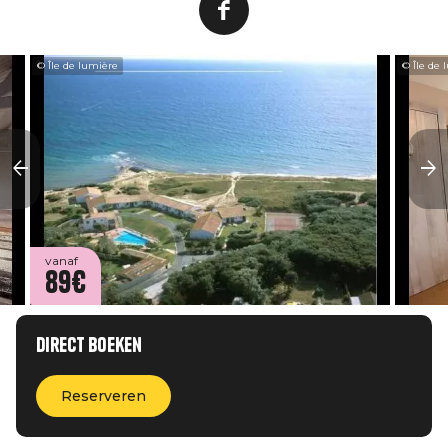
© Île de lumière
© Île de 
vanaf
89€
Direct boeken
Reserveren