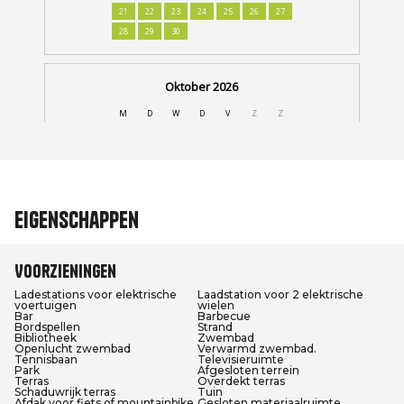
Eigenschappen
Voorzieningen
Ladestations voor elektrische
Laadstation voor 2 elektrische
voertuigen
wielen
Bar
Barbecue
Bordspellen
Strand
Bibliotheek
Zwembad
Openlucht zwembad
Verwarmd zwembad.
Tennisbaan
Televisieruimte
Park
Afgesloten terrein
Terras
Overdekt terras
Schaduwrijk terras
Tuin
Afdak voor fiets of mountainbike
Gesloten materiaalruimte