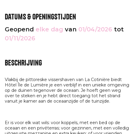
Datums & openingstijden
Geopend
elke dag
van
01/04/2026
tot
01/11/2026
Beschrijving
Vlakbij de pittoreske vissershaven van La Cotinière biedt
Hôtel Île de Lumière je een verblijf in een unieke omgeving
op de duinen tegenover de oceaan. Je hoeft geen weg
over te steken en je hebt direct toegang tot het strand
vanuit je kamer aan de oceaanzijde of de tuinzijde.
Er is voor elk wat wils: voor koppels, met een bed op de
oceaan en een privéterras; voor gezinnen, met een volledig
uitgeruste mezzanine en extra keuken; of voor vrienden,