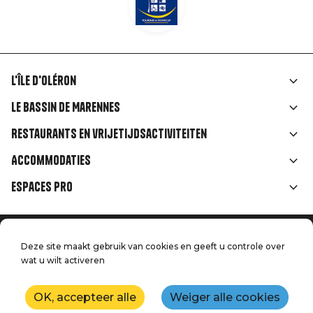
L'île d'Oléron
Liens
Le Bassin de Marennes
rubriques
Restaurants en vrijetijdsactiviteiten
Accommodaties
Espaces Pro
Home
Menu
Deze site maakt gebruik van cookies en geeft u controle over
Juridische informatie
Druk op
wat u wilt activeren
Pied
Handtoerisme
Onze kwaliteitsbeloften
Neem contact met ons op
de
OK, accepteer alle
Weiger alle cookies
Kaart
Productie: StudioJuillet