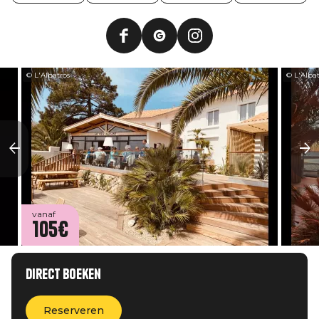
© L'Albatros
© L'Albat
vanaf
105€
Direct boeken
Reserveren