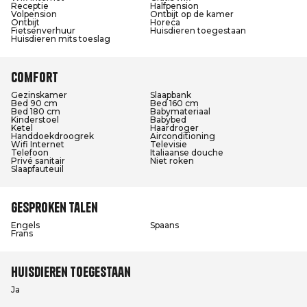
Receptie
Halfpension
Volpension
Ontbijt op de kamer
Ontbijt
Horeca
Fietsenverhuur
Huisdieren toegestaan
Huisdieren mits toeslag
Comfort
Gezinskamer
Slaapbank
Bed 90 cm
Bed 160 cm
Bed 180 cm
Babymateriaal
Kinderstoel
Babybed
Ketel
Haardroger
Handdoekdroogrek
Airconditioning
Wifi Internet
Televisie
Telefoon
Italiaanse douche
Privé sanitair
Niet roken
Slaapfauteuil
Gesproken talen
Engels
Spaans
Frans
Huisdieren toegestaan
Ja