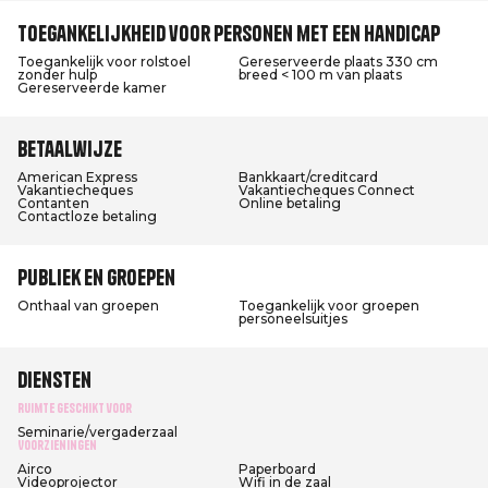
Toegankelijkheid voor personen met een handicap
Toegankelijk voor rolstoel
Gereserveerde plaats 330 cm
zonder hulp
breed < 100 m van plaats
Gereserveerde kamer
Betaalwijze
American Express
Bankkaart/creditcard
Vakantiecheques
Vakantiecheques Connect
Contanten
Online betaling
Contactloze betaling
Publiek en groepen
Onthaal van groepen
Toegankelijk voor groepen
personeelsuitjes
Diensten
Ruimte geschikt voor
Seminarie/vergaderzaal
Voorzieningen
Airco
Paperboard
Videoprojector
Wifi in de zaal