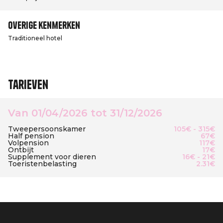
Overige kenmerken
Traditioneel hotel
Tarieven
Van 01/04/2026 tot 31/12/2026
Tweepersoonskamer
105€ - 315€
Half pension
67€
Volpension
117€
Ontbijt
17€
Supplement voor dieren
16€ - 21€
Toeristenbelasting
2.31€