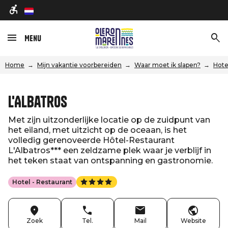
nl
Menu
Home
Mijn vakantie voorbereiden
Waar moet ik slapen?
Hote
L'Albatros
Met zijn uitzonderlijke locatie op de zuidpunt van
het eiland, met uitzicht op de oceaan, is het
volledig gerenoveerde Hôtel-Restaurant
L'Albatros*** een zeldzame plek waar je verblijf in
het teken staat van ontspanning en gastronomie.
Hotel - Restaurant
Zoek
Tel.
Mail
Website