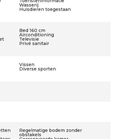
e
Toeristeninformatie
Wasserij
Huisdieren toegestaan
Bed 160 cm
Airconditioning
et
Televisie
Privé sanitair
Vissen
Diverse sporten
etten
Regelmatige bodem zonder
obstakels