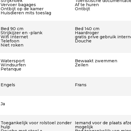
Strijkhoek
Toeristische documentati
Vervoer bagages
Af te huren
Ontbijt op de kamer
Ontbijt
Huisdieren mits toeslag
Bed 90 cm
Bed 140 cm
Strijkijzer en -plank
Haardroger
Wifi Internet
gratis prive gebruik intern
Telefoon
Douche
Niet roken
Watersport
Bewaakt zwemmen
Windsurfen
Zeilen
Petanque
Engels
Frans
Ja
Toegankelijk voor rolstoel zonder
Iemand voor de plaats afz
hulp
mogelijk