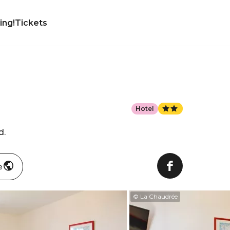
ing!
Tickets
Hotel
d.
e
© La Chaudrée