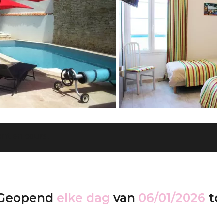
t en cours...
Geopend
elke dag
van
06/01/2026
t