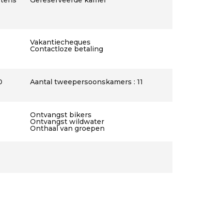
stens
Gereserveerde kamer
Vakantiecheques
Contactloze betaling
0
Aantal tweepersoonskamers : 11
Ontvangst bikers
Ontvangst wildwater
Onthaal van groepen