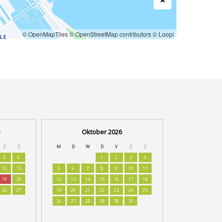
© OpenMapTiles
© OpenStreetMap contributors
© Loopi