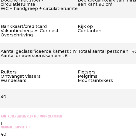
Douche met stoel +
Bed toegankelijk van min
circulatieruimte
een kant 90 cm
WC + handgreep + circulatieruimte
Bankkaart/creditcard
Kijk op
Vakantiecheques Connect
Contanten
Overschrijving
Aantal geclassificeerde kamers : 17
Totaal aantal personen : 4
Aantal driepersoonskamers : 6
Ruiters
Fietsers
Ontvangst vissers
Pelgrims
Wandelaars
Mountainbikers
40
Aantal vergaderzalen met voorzieningen
1
Maximale capaciteit
40