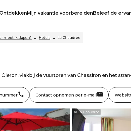
Ontdekken
Mijn vakantie voorbereiden
Beleef de ervar
r moet ik slapen?
Hotels
La Chaudrée
n Oleron, vlakbij de vuurtoren van Chassiron en het stran
 nummer
Contact opnemen per e-mail
Websit
© La Chaudrée