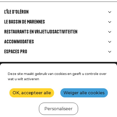
L'île d'Oléron
Liens
Le Bassin de Marennes
rubriques
Restaurants en vrijetijdsactiviteiten
Accommodaties
Espaces Pro
Home
Menu
Deze site maakt gebruik van cookies en geeft u controle over
Juridische informatie
Druk op
wat u wilt activeren
Pied
Handtoerisme
Onze kwaliteitsbeloften
Neem contact met ons op
de
OK, accepteer alle
Weiger alle cookies
Kaart
Productie: StudioJuillet
page
Personaliseer