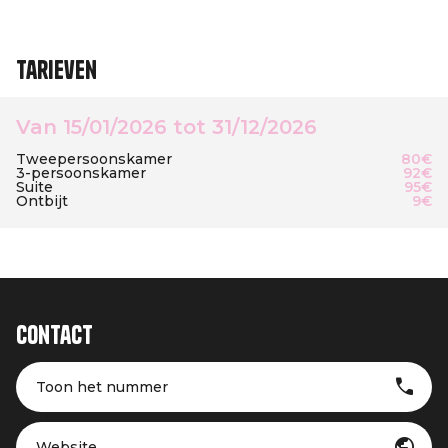
Tarieven
Van 15/01/2026 tot 31/12/2026
Tweepersoonskamer
80€
3-persoonskamer
92€
Suite
95€
Ontbijt
9€
Contact
Toon het nummer
Website