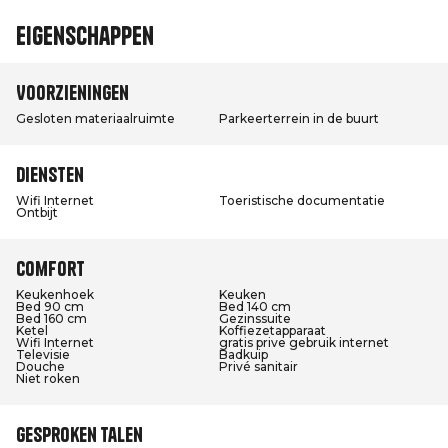
Eigenschappen
Voorzieningen
Gesloten materiaalruimte
Parkeerterrein in de buurt
Diensten
Wifi Internet
Toeristische documentatie
Ontbijt
Comfort
Keukenhoek
Keuken
Bed 90 cm
Bed 140 cm
Bed 160 cm
Gezinssuite
Ketel
Koffiezetapparaat
Wifi Internet
gratis prive gebruik internet
Televisie
Badkuip
Douche
Privé sanitair
Niet roken
Gesproken talen