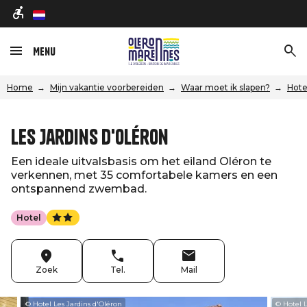
nl
Menu
Home
Mijn vakantie voorbereiden
Waar moet ik slapen?
Hote
Les Jardins d'Oléron
Een ideale uitvalsbasis om het eiland Oléron te
verkennen, met 35 comfortabele kamers en een
ontspannend zwembad.
Hotel
Zoek
Tel.
Mail
© Hotel Les Jardins d'Oléron
© Hotel L