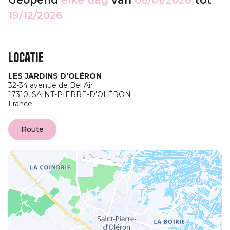
Geopend
elke dag
van
06/01/2026
tot
19/12/2026
Locatie
LES JARDINS D'OLÉRON
32-34 avenue de Bel Air
17310,
SAINT-PIERRE-D'OLÉRON
France
Route