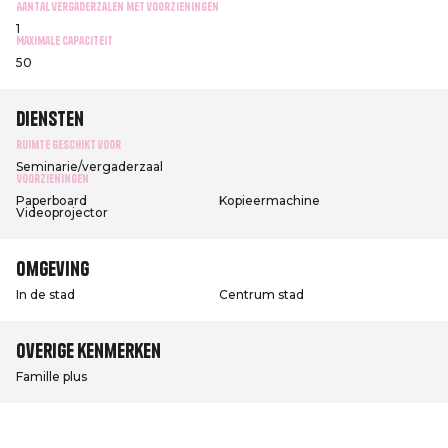
Aantal vergaderzalen met voorzieningen
1
Maximale capaciteit
50
Diensten
Ruimte geschikt voor
Seminarie/vergaderzaal
Voorzieningen
Paperboard
Kopieermachine
Videoprojector
Omgeving
In de stad
Centrum stad
Overige kenmerken
Famille plus