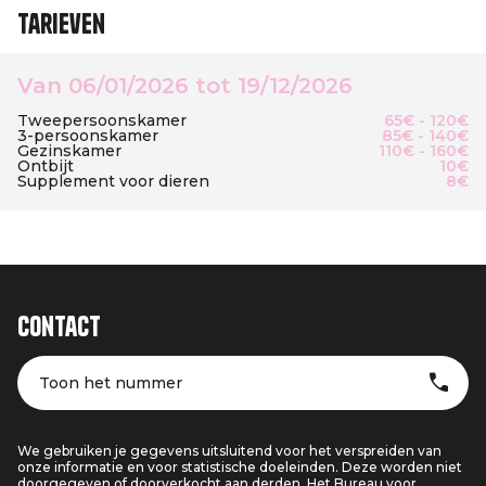
Tarieven
Van 06/01/2026 tot 19/12/2026
Tweepersoonskamer
65€ - 120€
3-persoonskamer
85€ - 140€
Gezinskamer
110€ - 160€
Ontbijt
10€
Supplement voor dieren
8€
Contact
Toon het nummer
We gebruiken je gegevens uitsluitend voor het verspreiden van
onze informatie en voor statistische doeleinden. Deze worden niet
doorgegeven of doorverkocht aan derden. Het Bureau voor