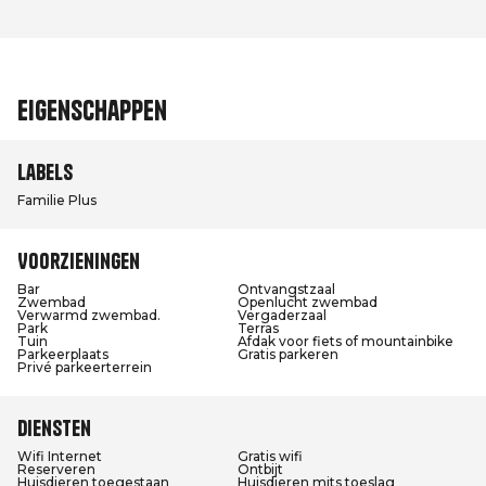
Eigenschappen
Labels
Familie Plus
Voorzieningen
Bar
Ontvangstzaal
Zwembad
Openlucht zwembad
Verwarmd zwembad.
Vergaderzaal
Park
Terras
Tuin
Afdak voor fiets of mountainbike
Parkeerplaats
Gratis parkeren
Privé parkeerterrein
Diensten
Wifi Internet
Gratis wifi
Reserveren
Ontbijt
Huisdieren toegestaan
Huisdieren mits toeslag