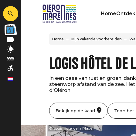
Home
Ontdek
Home
Mijn vakantie voorbereiden
Waa
Logis Hôtel de 
In een oase van rust en groen, dank
nl
steenworp afstand van de zee. Het 
d'Oléron.
Bekijk op de kaart
Toon het
© Logis Hotel de la Plage