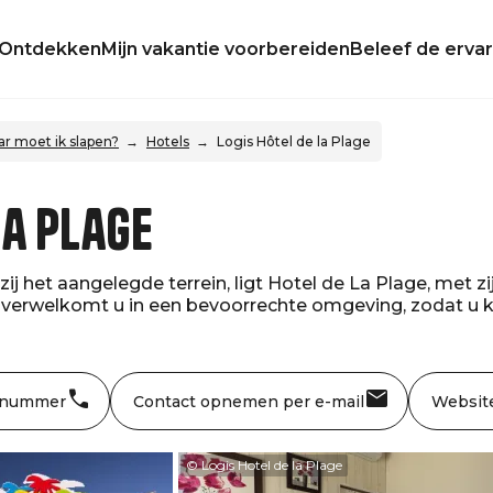
Ontdekken
Mijn vakantie voorbereiden
Beleef de ervar
r moet ik slapen?
Hotels
Logis Hôtel de la Plage
la Plage
zij het aangelegde terrein, ligt Hotel de La Plage, met
verwelkomt u in een bevoorrechte omgeving, zodat u ku
 nummer
Contact opnemen per e-mail
Websit
© Logis Hotel de la Plage