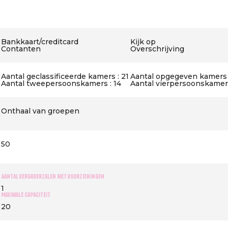
Bankkaart/creditcard
Kijk op
Contanten
Overschrijving
Aantal geclassificeerde kamers : 21
Aantal opgegeven kamers 
Aantal tweepersoonskamers : 14
Aantal vierpersoonskamers
Onthaal van groepen
50
Aantal vergaderzalen met voorzieningen
1
Maximale capaciteit
20