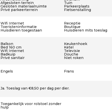
Afgesloten terrein
Tuin
Gesloten materiaalruimte
Parkeerplaats
Privé parkeerterrein
Fietsenstalling
Wifi Internet
Receptie
Toeristeninformatie
Boutique
Huisdieren toegestaan
Huisdieren mits toeslag
Balkon
Keukenhoek
Bed 160 cm
Ketel
Wifi Internet
Televisie
Badkuip
Douche
Privé sanitair
Niet roken
Engels
Frans
Ja. Toeslag van €8,50 per dag per dier.
Toegankelijk voor rolstoel zonder
hulp