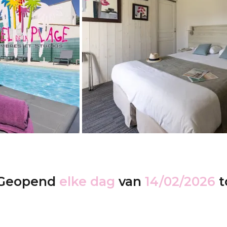
Geopend
elke dag
van
14/02/2026
t