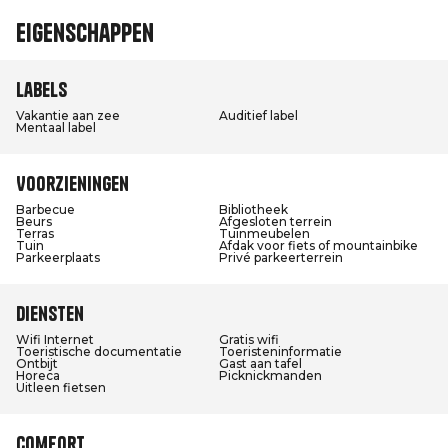
Eigenschappen
Labels
Vakantie aan zee
Auditief label
Mentaal label
Voorzieningen
Barbecue
Bibliotheek
Beurs
Afgesloten terrein
Terras
Tuinmeubelen
Tuin
Afdak voor fiets of mountainbike
Parkeerplaats
Privé parkeerterrein
Diensten
Wifi Internet
Gratis wifi
Toeristische documentatie
Toeristeninformatie
Ontbijt
Gast aan tafel
Horeca
Picknickmanden
Uitleen fietsen
Comfort