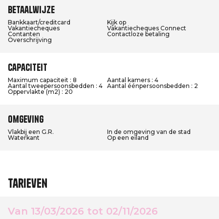
Betaalwijze
Bankkaart/creditcard
Kijk op
Vakantiecheques
Vakantiecheques Connect
Contanten
Contactloze betaling
Overschrijving
Capaciteit
Maximum capaciteit : 8
Aantal kamers : 4
Aantal tweepersoonsbedden : 4
Aantal éénpersoonsbedden : 2
Oppervlakte (m2) : 20
Omgeving
Vlakbij een G.R.
In de omgeving van de stad
Waterkant
Op een eiland
Tarieven
Van 13/03/2026 tot 02/11/2026