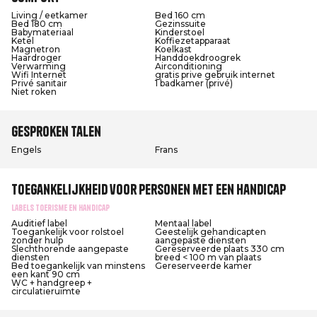
Living / eetkamer
Bed 160 cm
Bed 180 cm
Gezinssuite
Babymateriaal
Kinderstoel
Ketel
Koffiezetapparaat
Magnetron
Koelkast
Haardroger
Handdoekdroogrek
Verwarming
Airconditioning
Wifi Internet
gratis prive gebruik internet
Privé sanitair
1 badkamer (privé)
Niet roken
Gesproken talen
Engels
Frans
Toegankelijkheid voor personen met een handicap
Labels Toerisme en Handicap
Auditief label
Mentaal label
Toegankelijk voor rolstoel
Geestelijk gehandicapten
zonder hulp
aangepaste diensten
Slechthorende aangepaste
Gereserveerde plaats 330 cm
diensten
breed < 100 m van plaats
Bed toegankelijk van minstens
Gereserveerde kamer
een kant 90 cm
WC + handgreep +
circulatieruimte