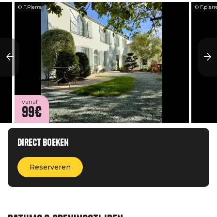
© F.Pierre
© F.pierr
vanaf
99€
Direct boeken
Reserveren