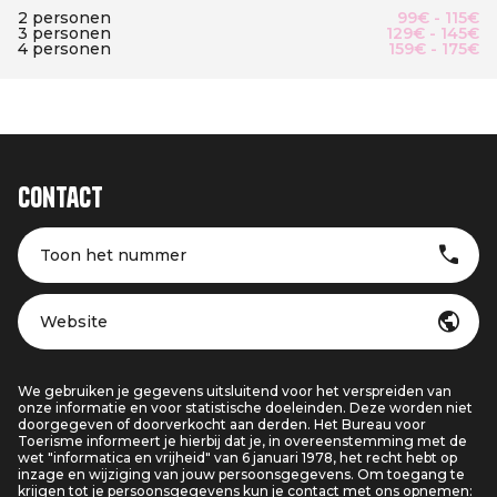
2 personen
99€ - 115€
3 personen
129€ - 145€
4 personen
159€ - 175€
Contact
Toon het nummer
Website
We gebruiken je gegevens uitsluitend voor het verspreiden van
onze informatie en voor statistische doeleinden. Deze worden niet
doorgegeven of doorverkocht aan derden. Het Bureau voor
Toerisme informeert je hierbij dat je, in overeenstemming met de
wet "informatica en vrijheid" van 6 januari 1978, het recht hebt op
inzage en wijziging van jouw persoonsgegevens. Om toegang te
krijgen tot je persoonsgegevens kun je contact met ons opnemen: