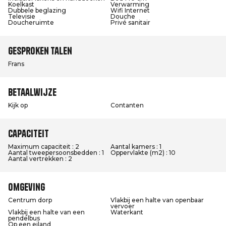
Koelkast
Verwarming
Dubbele beglazing
Wifi Internet
Televisie
Douche
Doucheruimte
Privé sanitair
Gesproken talen
Frans
Betaalwijze
Kijk op
Contanten
Capaciteit
Maximum capaciteit : 2
Aantal kamers : 1
Aantal tweepersoonsbedden : 1
Oppervlakte (m2) : 10
Aantal vertrekken : 2
Omgeving
Centrum dorp
Vlakbij een halte van openbaar
vervoer
Vlakbij een halte van een
Waterkant
pendelbus
Op een eiland