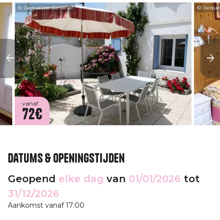
© Jacqueline Gendrier
© Jacque
vanaf
72€
Datums & openingstijden
Geopend
elke dag
van
01/01/2026
tot
31/12/2026
Aankomst vanaf 17:00