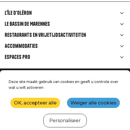
L'île d'Oléron
Liens
Le Bassin de Marennes
rubriques
Restaurants en vrijetijdsactiviteiten
Accommodaties
Espaces Pro
Home
Menu
Deze site maakt gebruik van cookies en geeft u controle over
Juridische informatie
Druk op
wat u wilt activeren
Pied
Handtoerisme
Onze kwaliteitsbeloften
Neem contact met ons op
de
OK, accepteer alle
Weiger alle cookies
Kaart
Productie: StudioJuillet
page
Personaliseer