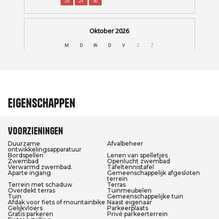
Eigenschappen
Voorzieningen
Duurzame
Afvalbeheer
ontwikkelingsapparatuur
Bordspellen
Lenen van spelletjes
Zwembad
Openlucht zwembad
Verwarmd zwembad.
Tafeltennistafel
Aparte ingang
Gemeenschappelijk afgesloten
terrein
Terrein met schaduw
Terras
Overdekt terras
Tuinmeubelen
Tuin
Gemeenschappelijke tuin
Afdak voor fiets of mountainbike
Naast eigenaar
Gelijkvloers
Parkeerplaats
Gratis parkeren
Privé parkeerterrein