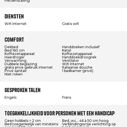
Fietsenstalling
Diensten
Wifi Internet
Gratis wifi
Comfort
Dekbed
Handdoeken inclusief
Bed 160 cm
Ketel
Koffiezetapparaat
Koffiezetapparaat
Haardroger
Handdoekdroogrek
Verwarming
Ventilator
Dubbele beglazing
Wifi Internet
gratis prive gebruik internet
Italiaanse douche
Privé sanitair
1 badkamer (privé)
Niet roken
Gesproken talen
Engels
Frans
Toegankelijkheid voor personen met een handicap
Geen hobbels > 2 cm
Bed, wc... 46 à 50 cm hoog
Bed toegankelijk van minstens
Verblindingsvrije verlichting op