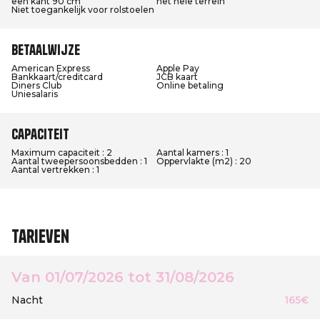
een kant 90 cm
het hele terrein
Niet toegankelijk voor rolstoelen
Betaalwijze
American Express
Apple Pay
Bankkaart/creditcard
JCB kaart
Diners Club
Online betaling
Uniesalaris
Capaciteit
Maximum capaciteit : 2
Aantal kamers : 1
Aantal tweepersoonsbedden : 1
Oppervlakte (m2) : 20
Aantal vertrekken : 1
Tarieven
Van 01/07/2026 tot 31/08/2026
Nacht
165€