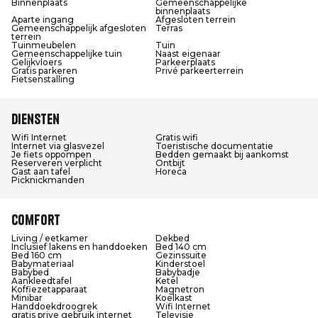
Binnenplaats
Gemeenschappelijke
binnenplaats
Aparte ingang
Afgesloten terrein
Gemeenschappelijk afgesloten
Terras
terrein
Tuinmeubelen
Tuin
Gemeenschappelijke tuin
Naast eigenaar
Gelijkvloers
Parkeerplaats
Gratis parkeren
Privé parkeerterrein
Fietsenstalling
Diensten
Wifi Internet
Gratis wifi
Internet via glasvezel
Toeristische documentatie
Je fiets oppompen
Bedden gemaakt bij aankomst
Reserveren verplicht
Ontbijt
Gast aan tafel
Horeca
Picknickmanden
Comfort
Living / eetkamer
Dekbed
Inclusief lakens en handdoeken
Bed 140 cm
Bed 160 cm
Gezinssuite
Babymateriaal
Kinderstoel
Babybed
Babybadje
Aankleedtafel
Ketel
Koffiezetapparaat
Magnetron
Minibar
Koelkast
Handdoekdroogrek
Wifi Internet
gratis prive gebruik internet
Televisie