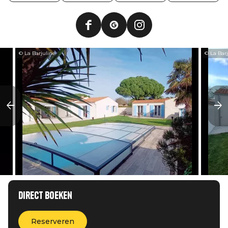
© La Barjuline
© La Bar
Direct boeken
Reserveren