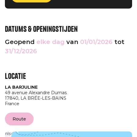
Datums & openingstijden
Geopend
elke dag
van
01/01/2026
tot
31/12/2026
Locatie
LA BARJULINE
49 avenue Alexandre Dumas
17840,
LA BRÉE-LES-BAINS
France
Route