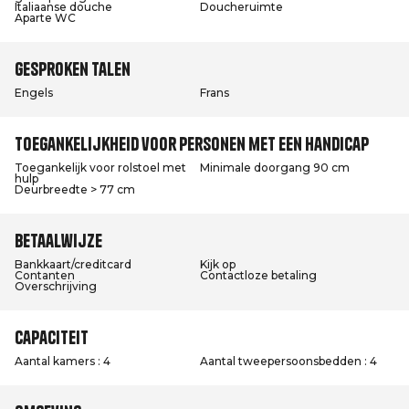
Italiaanse douche
Doucheruimte
Aparte WC
Gesproken talen
Engels
Frans
Toegankelijkheid voor personen met een handicap
Toegankelijk voor rolstoel met
Minimale doorgang 90 cm
hulp
Deurbreedte > 77 cm
Betaalwijze
Bankkaart/creditcard
Kijk op
Contanten
Contactloze betaling
Overschrijving
Capaciteit
Aantal kamers : 4
Aantal tweepersoonsbedden : 4