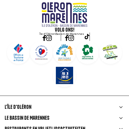
Volg ons!
Île d'Oléron
Bassin de Marennes
L'île d'Oléron
Liens
Le Bassin de Marennes
rubriques
Restaurants en vrijetijdsactiviteiten