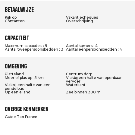
Betaalwijze
Kijk op
Vakantiecheques
Contanten
Overschrijving
Capaciteit
Maximum capaciteit : 9
Aantal kamers : 4
Aantal tweepersoonsbedden : 3
Aantal éénpersoonsbedden : 4
Omgeving
Platteland
Centrum dorp
Meer of plas op -5 km
Vlakbij een halte van openbaar
vervoer
Vlakbij een halte van een
Waterkant
pendelbus
Op een eiland
Zee binnen 300 m
Overige kenmerken
Guide Tao France