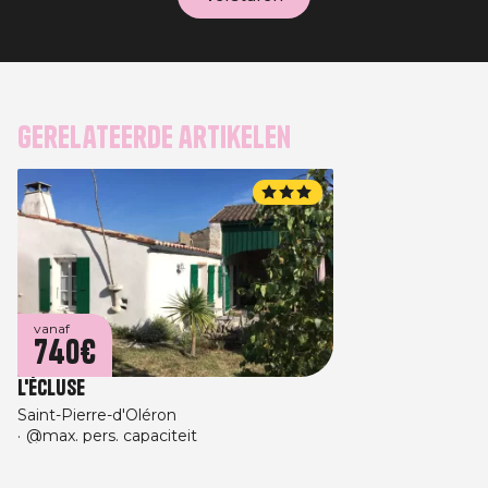
Gerelateerde artikelen
vanaf
740€
L'Écluse
Saint-Pierre-d'Oléron
@max. pers. capaciteit