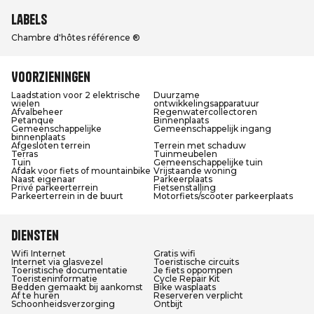
Labels
Chambre d'hôtes référence ®
Voorzieningen
Laadstation voor 2 elektrische
Duurzame
wielen
ontwikkelingsapparatuur
Afvalbeheer
Regenwatercollectoren
Petanque
Binnenplaats
Gemeenschappelijke
Gemeenschappelijk ingang
binnenplaats
Afgesloten terrein
Terrein met schaduw
Terras
Tuinmeubelen
Tuin
Gemeenschappelijke tuin
Afdak voor fiets of mountainbike
Vrijstaande woning
Naast eigenaar
Parkeerplaats
Privé parkeerterrein
Fietsenstalling
Parkeerterrein in de buurt
Motorfiets/scooter parkeerplaats
Diensten
Wifi Internet
Gratis wifi
Internet via glasvezel
Toeristische circuits
Toeristische documentatie
Je fiets oppompen
Toeristeninformatie
Cycle Repair Kit
Bedden gemaakt bij aankomst
Bike wasplaats
Af te huren
Reserveren verplicht
Schoonheidsverzorging
Ontbijt