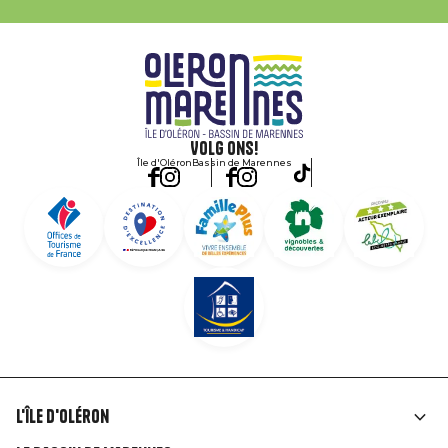
Volg ons!
Île d'Oléron
Bassin de Marennes
L'île d'Oléron
Liens