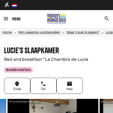
nl
Menu
Home
Mijn vakantie voorbereiden
Waar moet ik slapen?
Logi
Lucie's slaapkamer
Bed and breakfast "La Chambre de Lucie
Bed&breakfast
Zoek
Tel.
Mail
© La Chambre de Lucie
© La Cha