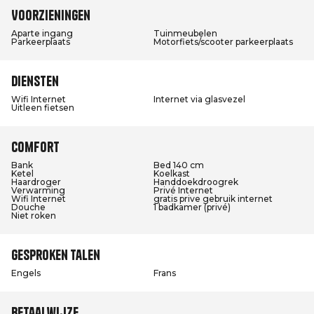
Voorzieningen
Aparte ingang
Tuinmeubelen
Parkeerplaats
Motorfiets/scooter parkeerplaats
Diensten
Wifi Internet
Internet via glasvezel
Uitleen fietsen
Comfort
Bank
Bed 140 cm
Ketel
Koelkast
Haardroger
Handdoekdroogrek
Verwarming
Privé Internet
Wifi Internet
gratis prive gebruik internet
Douche
1 badkamer (privé)
Niet roken
Gesproken talen
Engels
Frans
Betaalwijze