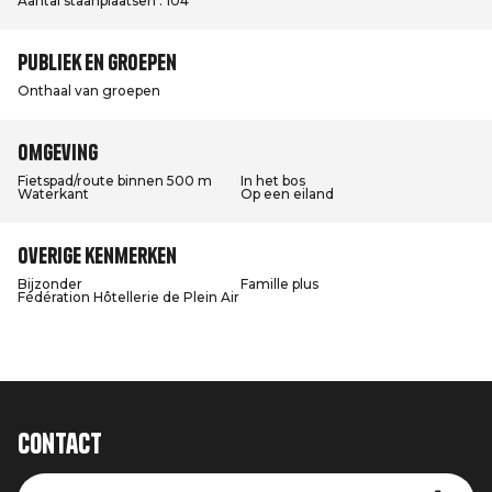
Aantal staanplaatsen : 104
Publiek en groepen
Onthaal van groepen
Omgeving
Fietspad/route binnen 500 m
In het bos
Waterkant
Op een eiland
Overige kenmerken
Bijzonder
Famille plus
Fédération Hôtellerie de Plein Air
Contact