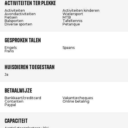
Activiteiten ter plekke
Activiteiten
Activiteiten kinderen
Avondactiviteiten
Wielersport
Fietsen
MTB
Balsporten
Tafeltennis
Diverse sporten
Petanque
Gesproken talen
Engels
Spaans
Frans
Huisdieren toegestaan
Ja
Betaalwijze
Bankkaart/creditcard
Vakantiecheques
Contanten
Online betaling
Paypal
Capaciteit