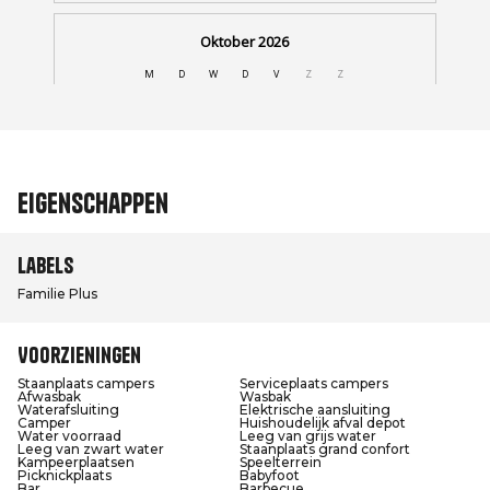
Eigenschappen
Labels
Familie Plus
Voorzieningen
Staanplaats campers
Serviceplaats campers
Afwasbak
Wasbak
Waterafsluiting
Elektrische aansluiting
Camper
Huishoudelijk afval depot
Water voorraad
Leeg van grijs water
Leeg van zwart water
Staanplaats grand confort
Kampeerplaatsen
Speelterrein
Picknickplaats
Babyfoot
Bar
Barbecue