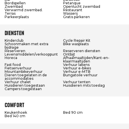
Bordspellen
Petanque
Zwembad
Openlucht zwembad
Verwarmd zwembad.
Restaurant
Terras
Wasserij
Parkeerplaats
Gratis parkeren
Diensten
Kinderclub
Cycle Repair Kit
Schoonmaken met extra
Bike wasplaats
bijdrage
Reserveren
Reserveren diensten
Levensmiddelen/verkooppunt
Ontbijt
Horeca
Afhaalmaaltijden/Kant-en-
klaarmaaltijden
Fast food
Verhuur lakens
Fietsenverhuur
Verhuur e-bikes
Mountainbikeverhuur
Verhuur e-MTB
Dieren toegelaten in de
Bungatoile verhuur
accommodaties
Verhuur chalet
Verhuur tenten
Huisdieren toegestaan
Huisdieren mits toeslag
Campers toegestaan
Comfort
Keukenhoek
Bed 90 cm
Bed 140 cm