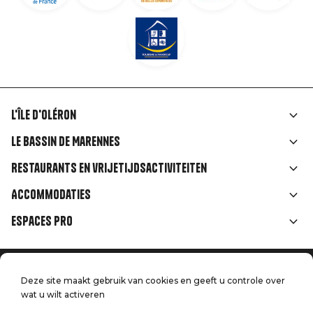
L'île d'Oléron
Liens
Le Bassin de Marennes
rubriques
Restaurants en vrijetijdsactiviteiten
Accommodaties
Espaces Pro
Home
Menu
Deze site maakt gebruik van cookies en geeft u controle over
Juridische informatie
Druk op
wat u wilt activeren
Pied
Handtoerisme