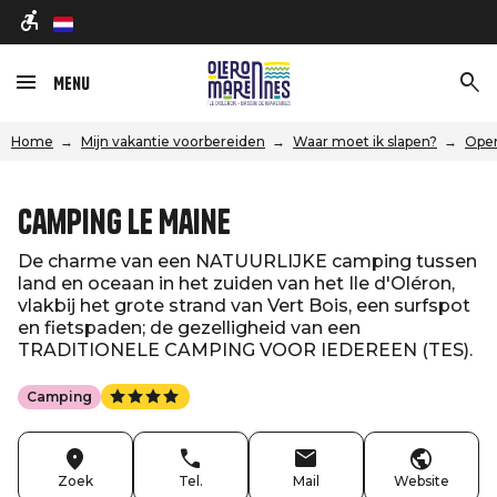
nl
Menu
Home
Mijn vakantie voorbereiden
Waar moet ik slapen?
Open
Camping Le Maine
De charme van een NATUURLIJKE camping tussen
land en oceaan in het zuiden van het Ile d'Oléron,
vlakbij het grote strand van Vert Bois, een surfspot
en fietspaden; de gezelligheid van een
TRADITIONELE CAMPING VOOR IEDEREEN (TES).
Camping
Zoek
Tel.
Mail
Website