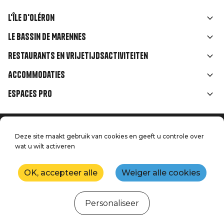
L'île d'Oléron
Liens
Le Bassin de Marennes
rubriques
Restaurants en vrijetijdsactiviteiten
Accommodaties
Espaces Pro
Home
Menu
Deze site maakt gebruik van cookies en geeft u controle over
Juridische informatie
Druk op
wat u wilt activeren
Pied
Handtoerisme
Onze kwaliteitsbeloften
Neem contact met ons op
de
OK, accepteer alle
Weiger alle cookies
Kaart
Productie: StudioJuillet
page
Personaliseer
Webcams
Weer
Getijden
Agenda