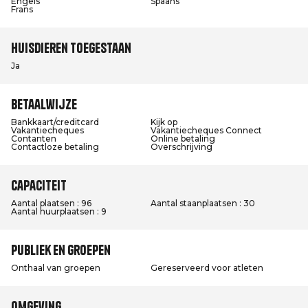
Engels
Spaans
Frans
Huisdieren toegestaan
Ja
Betaalwijze
Bankkaart/creditcard
Kijk op
Vakantiecheques
Vakantiecheques Connect
Contanten
Online betaling
Contactloze betaling
Overschrijving
Capaciteit
Aantal plaatsen : 96
Aantal staanplaatsen : 30
Aantal huurplaatsen : 9
Publiek en groepen
Onthaal van groepen
Gereserveerd voor atleten
Omgeving