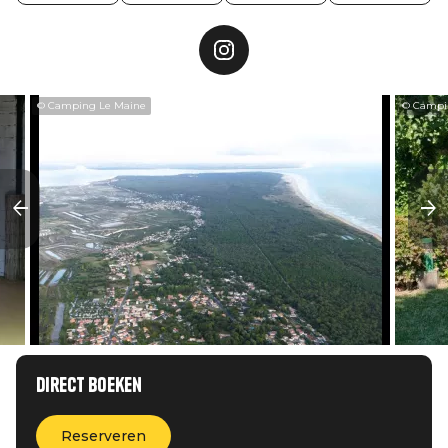
© Camping Le Maine
© Campi
Direct boeken
Reserveren