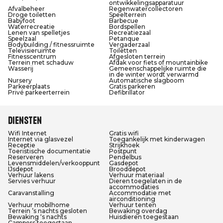
ontwikkelingsapparatuur
Afvalbeheer
Regenwatercollectoren
Droge toiletten
Speelterrein
Babyfoot
Barbecue
Waterrecreatie
Bordspellen
Lenen van spelletjes
Recreatiezaal
Speelzaal
Petanque
Bodybuilding / fitnessruimte
Vergaderzaal
Televisieruimte
Toiletten
Fitnesscentrum
Afgesloten terrein
Terrein met schaduw
Afdak voor fiets of mountainbike
Wasserij
Gemeenschappelijke ruimte die
in de winter wordt verwarmd
Nursery
Automatische slagboom
Parkeerplaats
Gratis parkeren
Privé parkeerterrein
Defibrillator
Diensten
Wifi Internet
Gratis wifi
Internet via glasvezel
Toegankelijk met kinderwagen
Receptie
Strijkhoek
Toeristische documentatie
Postpunt
Reserveren
Pendelbus
Levensmiddelen/verkooppunt
Gasdepot
IJsdepot
Brooddepot
Verhuur lakens
Verhuur materiaal
Servies verhuur
Dieren toegelaten in de
accommodaties
Caravanstalling
Accommodatie met
airconditioning
Verhuur mobilhome
Verhuur tenten
Terrein ’s nachts gesloten
Bewaking overdag
Bewaking ‘s nachts
Huisdieren toegestaan
Campers toegestaan