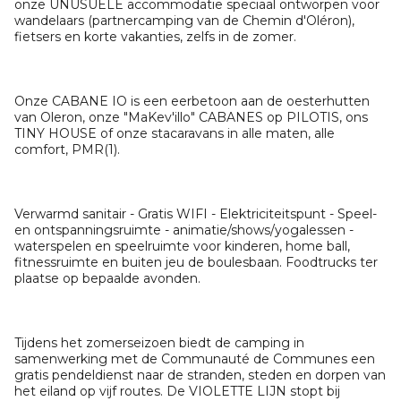
onze UNUSUELE accommodatie speciaal ontworpen voor
wandelaars (partnercamping van de Chemin d'Oléron),
fietsers en korte vakanties, zelfs in de zomer.
Onze CABANE IO is een eerbetoon aan de oesterhutten
van Oleron, onze "MaKev'illo" CABANES op PILOTIS, ons
TINY HOUSE of onze stacaravans in alle maten, alle
comfort, PMR(1).
Verwarmd sanitair - Gratis WIFI - Elektriciteitspunt - Speel-
en ontspanningsruimte - animatie/shows/yogalessen -
waterspelen en speelruimte voor kinderen, home ball,
fitnessruimte en buiten jeu de boulesbaan. Foodtrucks ter
plaatse op bepaalde avonden.
Tijdens het zomerseizoen biedt de camping in
samenwerking met de Communauté de Communes een
gratis pendeldienst naar de stranden, steden en dorpen van
het eiland op vijf routes. De VIOLETTE LIJN stopt bij