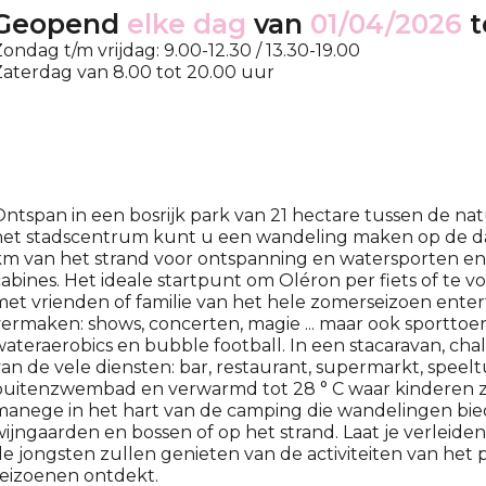
Geopend
elke dag
van
01/04/2026
t
ondag t/m vrijdag: 9.00-12.30 / 13.30-19.00
aterdag van 8.00 tot 20.00 uur
ntspan in een bosrijk park van 21 hectare tussen de n
het stadscentrum kunt u een wandeling maken op de dag
km van het strand voor ontspanning en watersporten e
abines. Het ideale startpunt om Oléron per fiets of te 
et vrienden of familie van het hele zomerseizoen ent
ermaken: shows, concerten, magie ... maar ook sporttoe
ateraerobics en bubble football. In een stacaravan, chal
an de vele diensten: bar, restaurant, supermarkt, speelt
uitenzwembad en verwarmd tot 28 ° C waar kinderen zal 
anege in het hart van de camping die wandelingen biedt
ijngaarden en bossen of op het strand. Laat je verleide
e jongsten zullen genieten van de activiteiten van het p
seizoenen ontdekt.