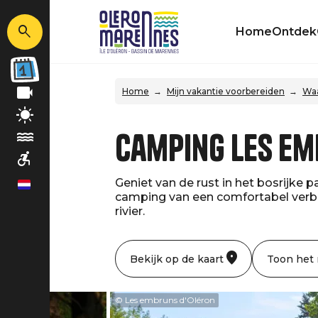
Home
Ontdek
Home
Mijn vakantie voorbereiden
Waa
Camping les Em
Geniet van de rust in het bosrijke 
nl
camping van een comfortabel verblij
rivier.
Bekijk op de kaart
Toon het
© Les embruns d'Oléron