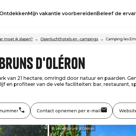
Ontdekken
Mijn vakantie voorbereiden
Beleef de ervar
r moet ik slapen?
Openluchthotels en -campings
Camping les Em
bruns d'Oléron
park van 21 hectare, omringd door natuur en paarden. Gen
f en profiteer van de vele faciliteiten: bar, restauran
 nummer
Contact opnemen per e-mail
Websit
© Les embruns d'Oléron