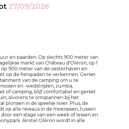
ot
27/09/2026
atuur en paarden. Op slechts 900 meter van
elijkse markt van Château d'Oléron, op 1
n op 900 meter van de oesterhaven en
voet op de fietspaden te verkennen. Geniet
ertainment van de camping om u te
rnooien en -wedstrijden, zumba,
et of camping, blijf comfortabel en geniet
uin, alvorens te ontspannen bij het
plonsen in de speelse rivier. Plus, de
 op alle niveaus in de moerassen, tussen
n door een stage van een week of lessen en
onypark. Airotel Oléron wordt in alle