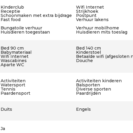
Kinderclub
Wifi Internet
Receptie
Strijkhoek
Schoonmaken met extra bijdrage
Postpunt
Fast food
Verhuur lakens
Bungatoile verhuur
Verhuur mobilhome
Huisdieren toegestaan
Huisdieren mits toeslag
Bed 90 cm
Bed 140 cm
Babymateriaal
Kinderstoel
Wifi Internet
Betaalde wifi (afgesloten 
Wascabines
Douche
Aparte WC
Activiteiten
Activiteiten kinderen
Watersport
Balsporten
Tennis
Diverse sporten
Paardensport
Paardrijden
Duits
Engels
Ja