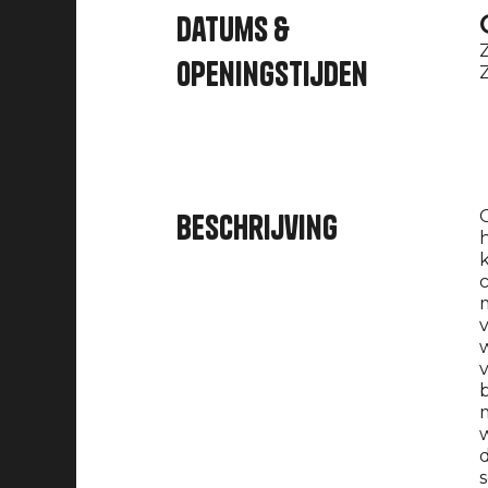
Datums &
Z
openingstijden
Z
O
Beschrijving
c
m
v
w
v
b
m
w
d