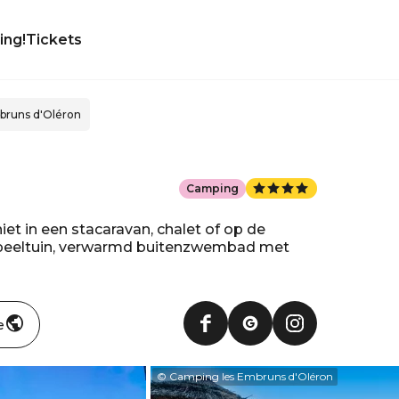
ing!
Tickets
bruns d'Oléron
Camping
iet in een stacaravan, chalet of op de
t, speeltuin, verwarmd buitenzwembad met
e
© Camping les Embruns d'Oléron