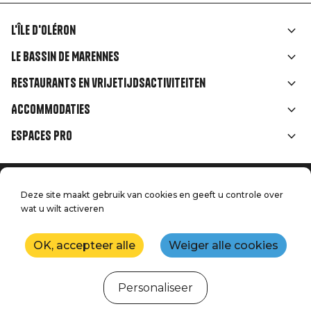
L'île d'Oléron
Liens
Le Bassin de Marennes
rubriques
Restaurants en vrijetijdsactiviteiten
Accommodaties
Espaces Pro
Home
Menu
Deze site maakt gebruik van cookies en geeft u controle over
Juridische informatie
Druk op
wat u wilt activeren
Pied
Handtoerisme
Onze kwaliteitsbeloften
Neem contact met ons op
de
OK, accepteer alle
Weiger alle cookies
Kaart
Productie: StudioJuillet
page
Personaliseer