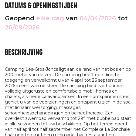
Datums & openingstijden
Geopend
elke dag
van
04/04/2026
tot
26/09/2026
Beschrijving
Camping Les-Gros-Joncs ligt aan de rand van het bos en op
200 meter van de zee. De camping heeft een directe
toegang en verwelkomt u van 4 april tot 26 september
2026 in een warme sfeer. De camping biedt verhuur van
volledig uitgeruste en comfortabele mobil-homes en
chalets, alsmede caravanplaatsen. In een ontspannen sfeer
geniet u van de voorzieningen en ontspant u zich in de spa
met lichaamsverzorging, massages,
schoonheidsbehandelingen en balneotherapie. Een
overdekt zwembad verwarmd tot 29° met bubbelbad staat
in alle seizoenen tot uw beschikking. Op het terrein opent
van half april tot half september het Complexe La Jonchaie
haar poorten met een minimarkt, bar, restaurant en