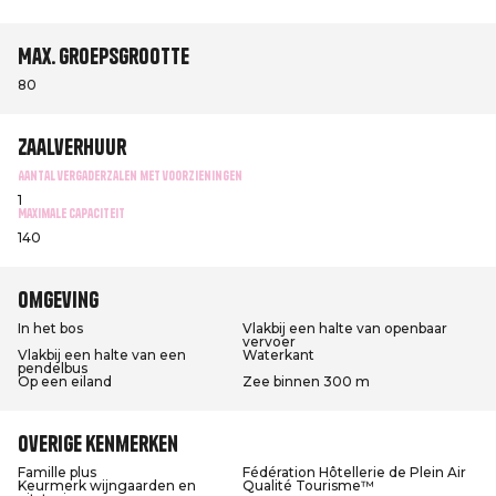
Max. groepsgrootte
80
Zaalverhuur
Aantal vergaderzalen met voorzieningen
1
Maximale capaciteit
140
Omgeving
In het bos
Vlakbij een halte van openbaar
vervoer
Vlakbij een halte van een
Waterkant
pendelbus
Op een eiland
Zee binnen 300 m
Overige kenmerken
Famille plus
Fédération Hôtellerie de Plein Air
Keurmerk wijngaarden en
Qualité Tourisme™