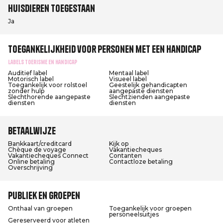
Huisdieren toegestaan
Ja
Toegankelijkheid voor personen met een handicap
Labels Toerisme en Handicap
Auditief label
Mentaal label
Motorisch label
Visueel label
Toegankelijk voor rolstoel
Geestelijk gehandicapten
zonder hulp
aangepaste diensten
Slechthorende aangepaste
Slechtzienden aangepaste
diensten
diensten
Betaalwijze
Bankkaart/creditcard
Kijk op
Chèque de voyage
Vakantiecheques
Vakantiecheques Connect
Contanten
Online betaling
Contactloze betaling
Overschrijving
Publiek en groepen
Onthaal van groepen
Toegankelijk voor groepen
personeelsuitjes
Gereserveerd voor atleten