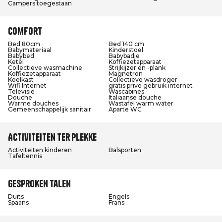
Campers toegestaan
Comfort
Bed 80cm
Bed 140 cm
Babymateriaal
Kinderstoel
Babybed
Babybadje
Ketel
Koffiezetapparaat
Collectieve wasmachine
Strijkijzer en -plank
Koffiezetapparaat
Magnetron
Koelkast
Collectieve wasdroger
Wifi Internet
gratis prive gebruik internet
Televisie
Wascabines
Douche
Italiaanse douche
Warme douches
Wastafel warm water
Gemeenschappelijk sanitair
Aparte WC
Activiteiten ter plekke
Activiteiten kinderen
Balsporten
Tafeltennis
Gesproken talen
Duits
Engels
Spaans
Frans