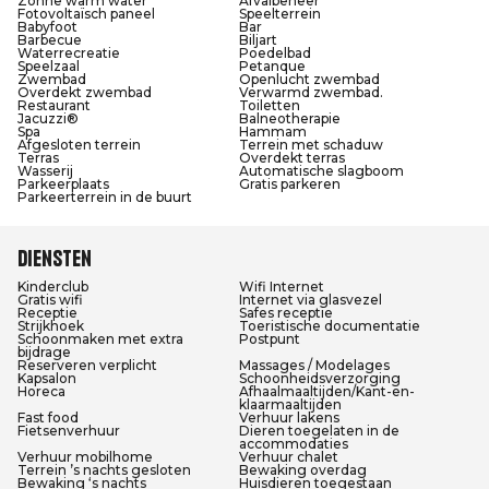
Zonne warm water
Afvalbeheer
Fotovoltaïsch paneel
Speelterrein
Babyfoot
Bar
Barbecue
Biljart
Waterrecreatie
Poedelbad
Speelzaal
Petanque
Zwembad
Openlucht zwembad
Overdekt zwembad
Verwarmd zwembad.
Restaurant
Toiletten
Jacuzzi®
Balneotherapie
Spa
Hammam
Afgesloten terrein
Terrein met schaduw
Terras
Overdekt terras
Wasserij
Automatische slagboom
Parkeerplaats
Gratis parkeren
Parkeerterrein in de buurt
Diensten
Kinderclub
Wifi Internet
Gratis wifi
Internet via glasvezel
Receptie
Safes receptie
Strijkhoek
Toeristische documentatie
Schoonmaken met extra
Postpunt
bijdrage
Reserveren verplicht
Massages / Modelages
Kapsalon
Schoonheidsverzorging
Horeca
Afhaalmaaltijden/Kant-en-
klaarmaaltijden
Fast food
Verhuur lakens
Fietsenverhuur
Dieren toegelaten in de
accommodaties
Verhuur mobilhome
Verhuur chalet
Terrein ’s nachts gesloten
Bewaking overdag
Bewaking ‘s nachts
Huisdieren toegestaan