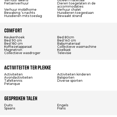
Verhuur lakens
Uitleen materiaal
Fietsenverhuur
Dieren toegelaten in de
accommodaties
Verhuur mobilhome
Verhuur chalet
Bewaking ‘s nachts
Huisdieren toegestaan
Huisdieren mits toeslag
Bewaakt strand
Comfort
Keukenhoek
Bed 80cm
Bed 90 cm
Bed 140 cm
Bed 160 cm
Babymateriaal
Koffiezetapparaat
Collectieve wasmachine
Magnetron
Koelkast
Collectieve wasdroger
Televisie
Activiteiten ter plekke
Activiteiten
Activiteiten kinderen
Avondactiviteiten
Balsporten
Tafeltennis
Diverse sporten
Petanque
Gesproken talen
Duits
Engels
Spaans
Frans