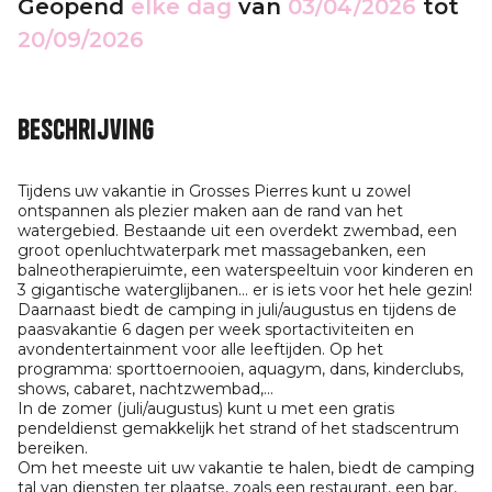
Geopend
elke dag
van
03/04/2026
tot
20/09/2026
Beschrijving
Tijdens uw vakantie in Grosses Pierres kunt u zowel
ontspannen als plezier maken aan de rand van het
watergebied. Bestaande uit een overdekt zwembad, een
groot openluchtwaterpark met massagebanken, een
balneotherapieruimte, een waterspeeltuin voor kinderen en
3 gigantische waterglijbanen... er is iets voor het hele gezin!
Daarnaast biedt de camping in juli/augustus en tijdens de
paasvakantie 6 dagen per week sportactiviteiten en
avondentertainment voor alle leeftijden. Op het
programma: sporttoernooien, aquagym, dans, kinderclubs,
shows, cabaret, nachtzwembad,...
In de zomer (juli/augustus) kunt u met een gratis
pendeldienst gemakkelijk het strand of het stadscentrum
bereiken.
Om het meeste uit uw vakantie te halen, biedt de camping
tal van diensten ter plaatse, zoals een restaurant, een bar,