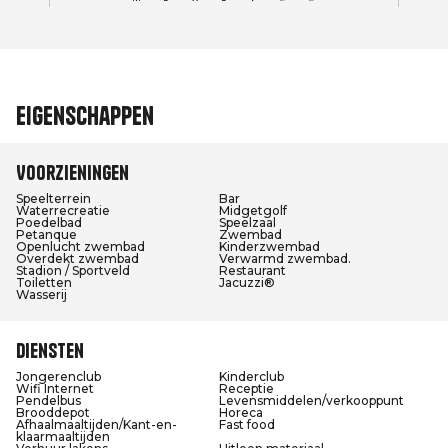
Eigenschappen
Voorzieningen
Speelterrein
Bar
Waterrecreatie
Midgetgolf
Poedelbad
Speelzaal
Petanque
Zwembad
Openlucht zwembad
Kinderzwembad
Overdekt zwembad
Verwarmd zwembad.
Stadion / Sportveld
Restaurant
Toiletten
Jacuzzi®
Wasserij
Diensten
Jongerenclub
Kinderclub
Wifi Internet
Receptie
Pendelbus
Levensmiddelen/verkooppunt
Brooddepot
Horeca
Afhaalmaaltijden/Kant-en-
Fast food
klaarmaaltijden