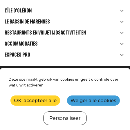
L'île d'Oléron
Liens
Le Bassin de Marennes
rubriques
Restaurants en vrijetijdsactiviteiten
Accommodaties
Espaces Pro
Home
Menu
Deze site maakt gebruik van cookies en geeft u controle over
Juridische informatie
Druk op
wat u wilt activeren
Pied
Handtoerisme
Onze kwaliteitsbeloften
Neem contact met ons op
de
OK, accepteer alle
Weiger alle cookies
Kaart
Productie: StudioJuillet
page
Personaliseer
Webcams
Weer
Getijden
Agenda