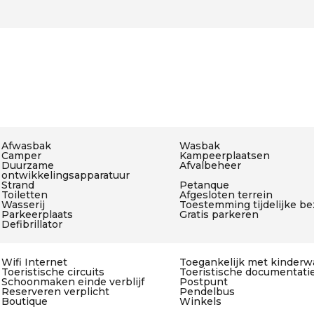
Afwasbak
Wasbak
Camper
Kampeerplaatsen
Duurzame
Afvalbeheer
ontwikkelingsapparatuur
Strand
Petanque
Toiletten
Afgesloten terrein
Wasserij
Toestemming tijdelijke be
Parkeerplaats
Gratis parkeren
Defibrillator
Wifi Internet
Toegankelijk met kinder
Toeristische circuits
Toeristische documentati
Schoonmaken einde verblijf
Postpunt
Reserveren verplicht
Pendelbus
Boutique
Winkels