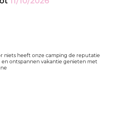
ot
11/10/2026
or niets heeft onze camping de reputatie
ige en ontspannen vakantie genieten met
one