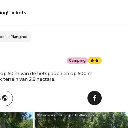
ing!
Tickets
al Le Planginot
Camping
 op 50 m van de fietspaden en op 500 m
terrein van 2,9 hectare.
e
© Camping municipal le Planginot