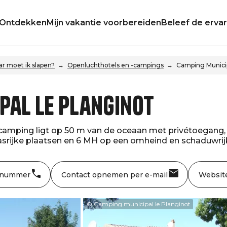
Ontdekken
Mijn vakantie voorbereiden
Beleef de ervar
r moet ik slapen?
Openluchthotels en -campings
Camping Municip
pal Le Planginot
camping ligt op 50 m van de oceaan met privétoegang,
asrijke plaatsen en 6 MH op een omheind en schaduwrijk 
 nummer
Contact opnemen per e-mail
Websit
© Camping municipal le Planginot