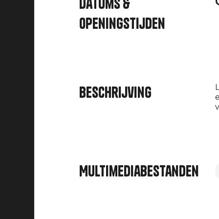
Datums &
openingstijden
L
Beschrijving
e
v
Multimediabestanden