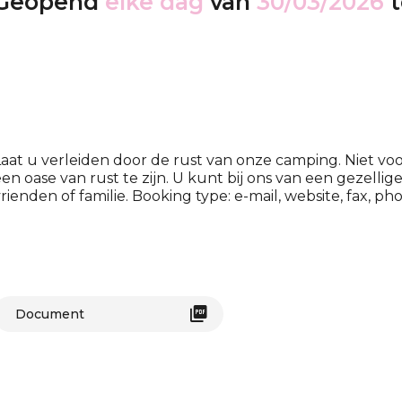
Geopend
elke dag
van
30/03/2026
t
aat u verleiden door de rust van onze camping. Niet vo
en oase van rust te zijn. U kunt bij ons van een gezell
rienden of familie. Booking type: e-mail, website, fax, ph
Document