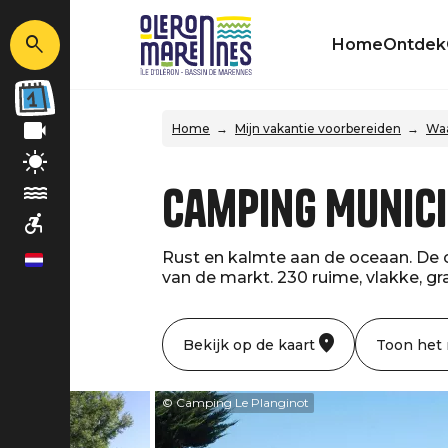
Home
Ontdek
Home
Mijn vakantie voorbereiden
Waa
Camping Munici
Rust en kalmte aan de oceaan. De 
nl
van de markt. 230 ruime, vlakke, gr
Bekijk op de kaart
Toon het
© Camping Le Planginot