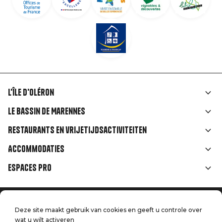
L'île d'Oléron
Liens
Le Bassin de Marennes
rubriques
Restaurants en vrijetijdsactiviteiten
Accommodaties
Espaces Pro
Home
Menu
Deze site maakt gebruik van cookies en geeft u controle over
Juridische informatie
Druk op
wat u wilt activeren