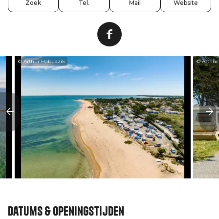
Zoek
Tel.
Mail
Website
© Arthur Habudzik
© Arthur
Datums & openingstijden