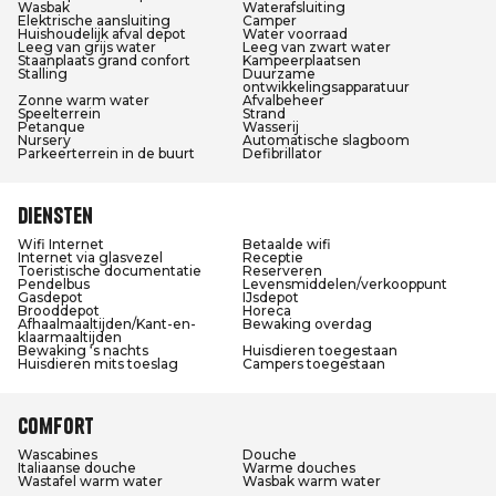
Wasbak
Waterafsluiting
Elektrische aansluiting
Camper
Huishoudelijk afval depot
Water voorraad
Leeg van grijs water
Leeg van zwart water
Staanplaats grand confort
Kampeerplaatsen
Stalling
Duurzame
ontwikkelingsapparatuur
Zonne warm water
Afvalbeheer
Speelterrein
Strand
Petanque
Wasserij
Nursery
Automatische slagboom
Parkeerterrein in de buurt
Defibrillator
Diensten
Wifi Internet
Betaalde wifi
Internet via glasvezel
Receptie
Toeristische documentatie
Reserveren
Pendelbus
Levensmiddelen/verkooppunt
Gasdepot
IJsdepot
Brooddepot
Horeca
Afhaalmaaltijden/Kant-en-
Bewaking overdag
klaarmaaltijden
Bewaking ‘s nachts
Huisdieren toegestaan
Huisdieren mits toeslag
Campers toegestaan
Comfort
Wascabines
Douche
Italiaanse douche
Warme douches
Wastafel warm water
Wasbak warm water