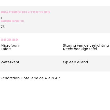
Aantal vergaderzalen met voorzieningen
1
Maximale capaciteit
75
Voorzieningen
Microfoon
Sturing van de verlichting
Tafels
Rechthoekige tafel
Waterkant
Op een eiland
Fédération Hôtellerie de Plein Air