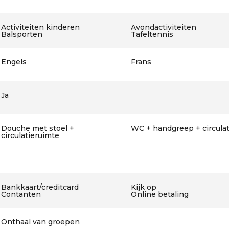
Activiteiten kinderen
Avondactiviteiten
Balsporten
Tafeltennis
Engels
Frans
Ja
Douche met stoel +
WC + handgreep + circula
circulatieruimte
Bankkaart/creditcard
Kijk op
Contanten
Online betaling
Onthaal van groepen