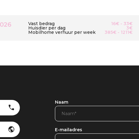
2026
Vast bedrag
16€ - 33€
Huisdier per dag
3€
Mobilhome verhuur per week
385€ - 1211€
Naam
E-mailadres