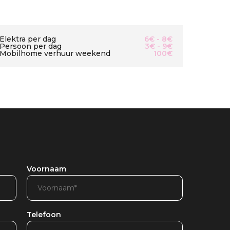
Elektra per dag
6€ - 8€
Persoon per dag
3€ - 9€
Mobilhome verhuur weekend
100€
Voornaam
Telefoon