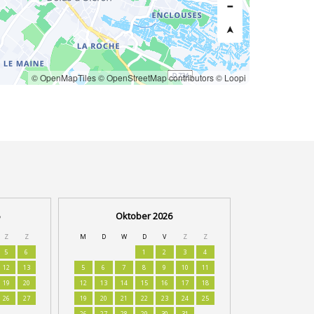
© OpenMapTiles
© OpenStreetMap contributors
© Loopi