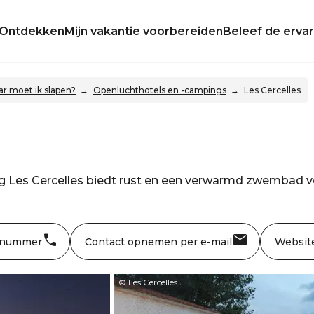
Ontdekken
Mijn vakantie voorbereiden
Beleef de ervar
r moet ik slapen?
Openluchthotels en -campings
Les Cercelles
g Les Cercelles biedt rust en een verwarmd zwembad 
 nummer
Contact opnemen per e-mail
Websit
© Les Cercelles