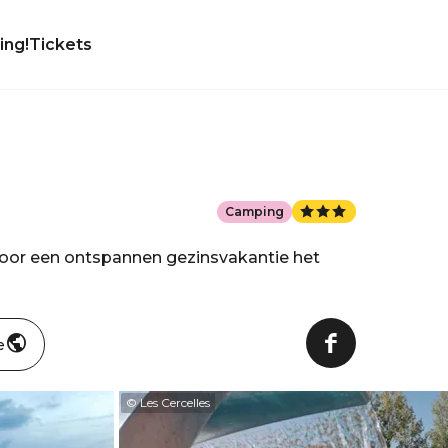
ing!
Tickets
Camping
voor een ontspannen gezinsvakantie het
e
© Les Cercelles