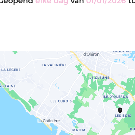
Geopend
elke dag
van
01/01/2026
t