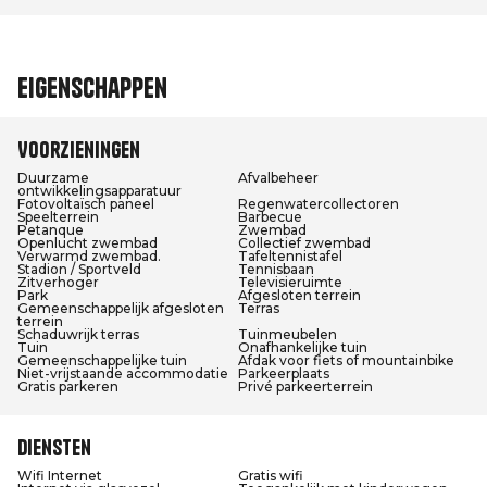
Eigenschappen
Voorzieningen
Duurzame
Afvalbeheer
ontwikkelingsapparatuur
Fotovoltaïsch paneel
Regenwatercollectoren
Speelterrein
Barbecue
Petanque
Zwembad
Openlucht zwembad
Collectief zwembad
Verwarmd zwembad.
Tafeltennistafel
Stadion / Sportveld
Tennisbaan
Zitverhoger
Televisieruimte
Park
Afgesloten terrein
Gemeenschappelijk afgesloten
Terras
terrein
Schaduwrijk terras
Tuinmeubelen
Tuin
Onafhankelijke tuin
Gemeenschappelijke tuin
Afdak voor fiets of mountainbike
Niet-vrijstaande accommodatie
Parkeerplaats
Gratis parkeren
Privé parkeerterrein
Diensten
Wifi Internet
Gratis wifi