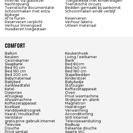
Internet via glasvezel
Toegankelijk met kinderwagen
Nachtopvang
Toeristische circuits
Toeristische documentatie
Bedden gemaakt bij aankomst
Schoonmaken met extra
Schoonmaken einde verblijf
bijdrage
Af te huren
Reserveren
Reserveren verplicht
Verhuur lakens
Verhuur linnengoed
Uitleen materiaal
Huisdieren toegestaan
Comfort
Balkon
Keukenhoek
Keuken
Living / eetkamer
Gezinskamer
Bank
Slaapbank
Bed 80cm
Bed 90 cm
Bed 140 cm
Bed 160 cm
Bed 180 cm
Bed 200 cm
Stapelbedden
Babymateriaal
Kinderstoel
Babybed
Babybadje
Aankleedtafel
Stofzuiger
Ketel
Koffiezetapparaat
Diepvries
Oven
Afzuigkap
Privé wasmachine
Afwasmachine
Strijkijzer en -plank
Koffiezetapparaat
Magnetron
Koelkast
Haardroger
Handdoekdroogrek
Verwarming
Haard / Houtkachel
Airconditioning
Ventilator
Wifi Internet
gratis prive gebruik internet
Televisieaansluiting
Televisie
Badkuip
Douche
Italiaanse douche
Privé sanitair
Aparte WC