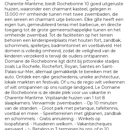
Charente-Maritime, biedt Rochebonne 10 goed uitgeruste
huizen, waaronder een charmant kasteel, gelegen in
13.000 m² omheinde tuinen met twee zwembaden, die
een sereen en charmant uitje beloven. Elke gîte heeft een
eigen tuin, gemeubileerd terras met barbecue, en directe
toegang tot de grote gemeenschappelijke tuinen en het
omheinde zwembad. Tot de faciliteiten op het terrein
behoren een kinderspeelplaats met houten fort, zandbak,
schommels, spelletjes, badmintonnet en voetbalveld. Het
domein is volledig omheind, zodat de veiligheid van de
kinderen verzekerd is terwijl de ouders ontspannen.
Domaine de Rochebonne ligt dicht bij pittoreske stadjes
zoals La Rochelle, Rochefort, Royan, Saintes en Saint-
Palais-sur-Mer, allemaal gemakkelijk te bereiken met de
auto. Ontdek een rijke geschiedenis, unieke architectuur,
lokale markten en festivals. Of u nu de regio wilt verkennen
of wilt ontspannen op ons rustige landgoed, Le Domaine
de Rochebonne is de ideale plek voor uw vakantie in
Charente-Maritime. Vrijstaande huizen van 1 tot 8
slaapkamers. Verwarmde zwembaden. - Op 10 minuten
van de stranden. - Groot park met petanque, tafeltennis,
voetbal en meer. - Speelterreinen met glijbanen, zandbak
en schommels. - Gratis annulering. - Winkels op
loopafstand. - Huisdieren welkom. - Vakantiecheques
aanvaard. - ✨ Betaling in 3 termijnen bij ons, of in 10