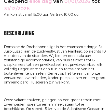
Geopend
elke dag
van
01/01/2026
tot
31/12/2026
Aankomst vanaf 15.00 uur, Vertrek 10.00 uur
Beschrijving
Domaine de Rochebonne ligt in het charmante dorpje St
Just-Luzac, aan de zuidwestkust van Frankrijk, op slechts 10
minuten van de stranden. Wij bieden een scala aan
zelfstandige accommodaties, van huisjes met 1 tot 8
slaapkamers tot een privékasteel met privézwembad, elk
volledig uitgerust met een tuin en terras om van het
buitenleven te genieten. Geniet op het terrein van onze
verwarmde zwembaden, kinderspeelplaatsen en een groot
omheind park. Huisdieren zijn welkom.
Onze vakantiehuizen, gelegen op een groot terrein met
zwembaden, speeltuinen en meer, staan tot je
beschikking. Op slechts 5 km van de Atlantische Oceaan in