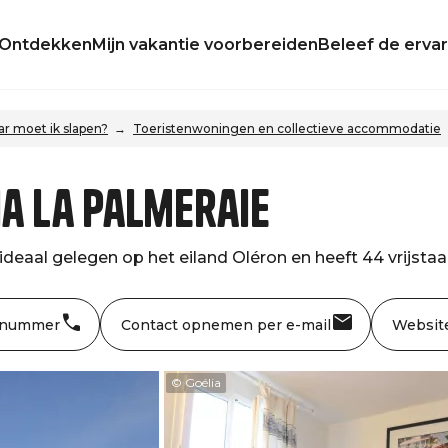
Ontdekken
Mijn vakantie voorbereiden
Beleef de ervar
r moet ik slapen?
Toeristenwoningen en collectieve accommodatie
ia La Palmeraie
deaal gelegen op het eiland Oléron en heeft 44 vrijstaan
 nummer
Contact opnemen per e-mail
Websit
© Goélia