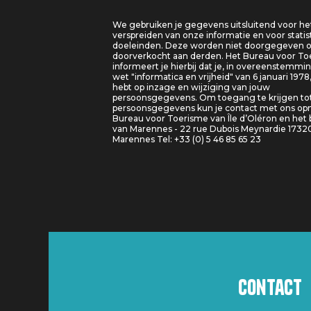
We gebruiken je gegevens uitsluitend voor he
verspreiden van onze informatie en voor statis
doeleinden. Deze worden niet doorgegeven o
doorverkocht aan derden. Het Bureau voor T
informeert je hierbij dat je, in overeenstemm
wet "informatica en vrijheid" van 6 januari 1978
hebt op inzage en wijziging van jouw
persoonsgegevens. Om toegang te krijgen tot
persoonsgegevens kun je contact met ons o
Bureau voor Toerisme van Île d’Oléron en het
van Marennes - 22 rue Dubois Meynardie 1732
Marennes Tel: +33 (0) 5 46 85 65 23
Contact