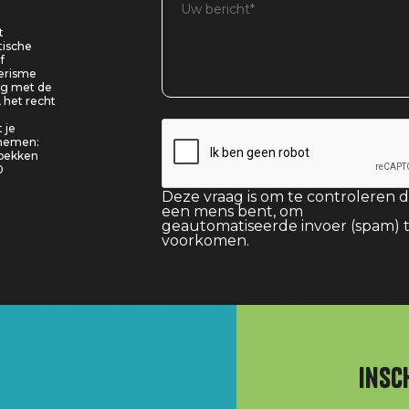
t
tische
f
oerisme
ing met de
, het recht
 je
pnemen:
 bekken
0
Deze vraag is om te controleren d
een mens bent, om
geautomatiseerde invoer (spam) 
voorkomen.
Insc