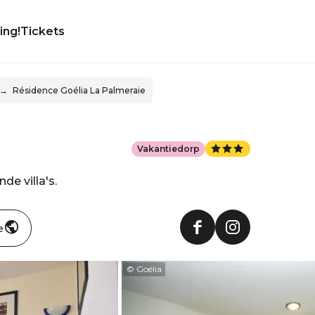
ing!
Tickets
Résidence Goélia La Palmeraie
Vakantiedorp
de villa's.
e
© Goélia