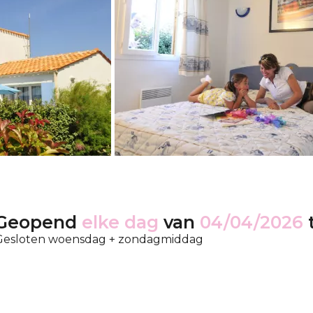
Geopend
elke dag
van
04/04/2026
Gesloten woensdag + zondagmiddag