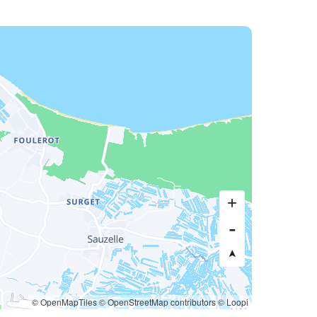
© OpenMapTiles
© OpenStreetMap contributors
© Loopi