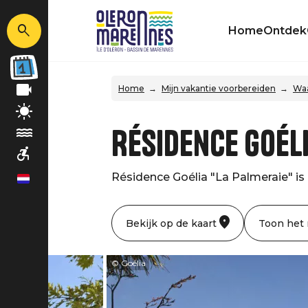
Home
Ontdek
Home
Mijn vakantie voorbereiden
Waa
Résidence Goél
Résidence Goélia "La Palmeraie" is i
nl
Bekijk op de kaart
Toon het
© Goélia