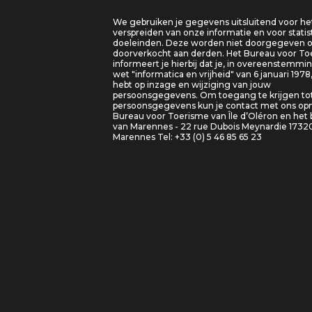
We gebruiken je gegevens uitsluitend voor he
verspreiden van onze informatie en voor statis
doeleinden. Deze worden niet doorgegeven o
doorverkocht aan derden. Het Bureau voor T
informeert je hierbij dat je, in overeenstemm
wet "informatica en vrijheid" van 6 januari 1978
hebt op inzage en wijziging van jouw
persoonsgegevens. Om toegang te krijgen tot
persoonsgegevens kun je contact met ons o
Bureau voor Toerisme van Île d’Oléron en het
van Marennes - 22 rue Dubois Meynardie 1732
Marennes Tel: +33 (0) 5 46 85 65 23