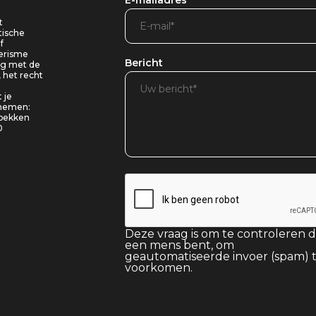
E-mailadres
t
tische
f
oerisme
Bericht
ing met de
, het recht
 je
pnemen:
 bekken
0
Deze vraag is om te controleren d
een mens bent, om
geautomatiseerde invoer (spam) 
voorkomen.