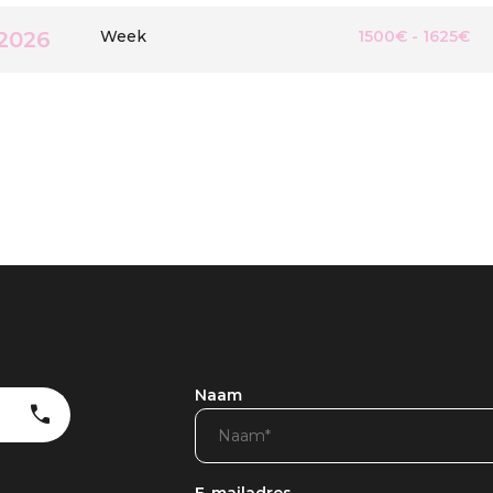
/2026
Week
1500€ - 1625€
Naam