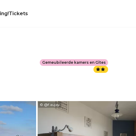
ing!
Tickets
Gemeubileerde kamers en Gîtes
© @f.aujay