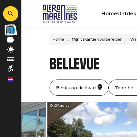
Home
Ontdek
Home
Mijn vakantie voorbereiden
Waa
Bellevue
nl
Bekijk op de kaart
Toon het
© @f.aujay