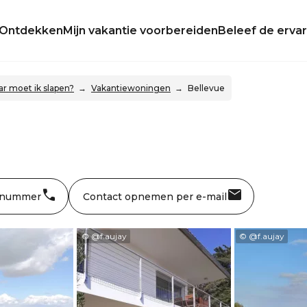
Ontdekken
Mijn vakantie voorbereiden
Beleef de ervar
r moet ik slapen?
Vakantiewoningen
Bellevue
 nummer
Contact opnemen per e-mail
© @f.aujay
© @f.aujay