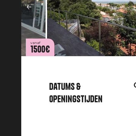
vanaf
1500€
Datums &
openingstijden