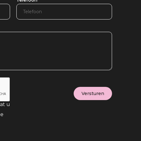
Telefoon
at u
te