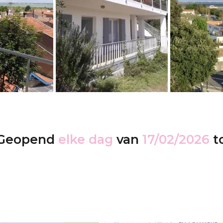
Geopend
elke dag
van
17/02/2026
t