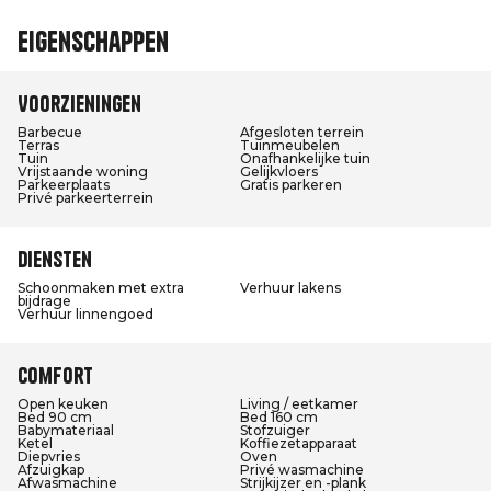
Eigenschappen
Voorzieningen
Barbecue
Afgesloten terrein
Terras
Tuinmeubelen
Tuin
Onafhankelijke tuin
Vrijstaande woning
Gelijkvloers
Parkeerplaats
Gratis parkeren
Privé parkeerterrein
Diensten
Schoonmaken met extra
Verhuur lakens
bijdrage
Verhuur linnengoed
Comfort
Open keuken
Living / eetkamer
Bed 90 cm
Bed 160 cm
Babymateriaal
Stofzuiger
Ketel
Koffiezetapparaat
Diepvries
Oven
Afzuigkap
Privé wasmachine
Afwasmachine
Strijkijzer en -plank