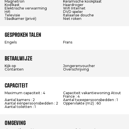
Magnetron
Keramische kookplaat
Koelkast
Haardroger
Elektrische verwarming
Wifi Internet
Hifi
DVD speler
Televisie
Italiaanse douche
1 badkamer (privé)
Niet roken
Gesproken talen
Engels
Frans
Betaalwijze
Kijk op
Jongerenvoucher
Contanten
Overschrijving
Capaciteit
Maximum capaciteit : 4
Capaciteit vakantiewoning Atout
France : 4
Aantal kamers : 2
Aantal tweepersoonsbedden : 1
Aantal éénpersoonsbedden : 2
Oppervlakte (m2) : 60
Aantal toiletten : 1
Omgeving