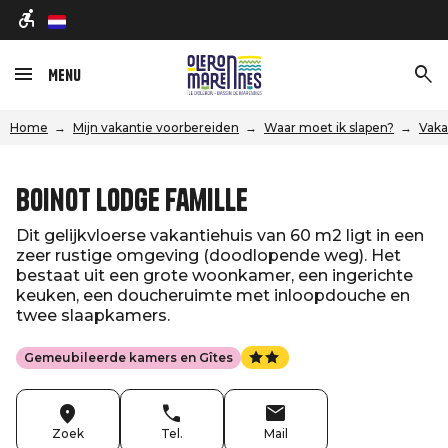
nl
Menu
Home
Mijn vakantie voorbereiden
Waar moet ik slapen?
Vaka
Boinot Lodge Famille
Dit gelijkvloerse vakantiehuis van 60 m2 ligt in een
zeer rustige omgeving (doodlopende weg). Het
bestaat uit een grote woonkamer, een ingerichte
keuken, een doucheruimte met inloopdouche en
twee slaapkamers.
Gemeubileerde kamers en Gîtes
Zoek
Tel.
Mail