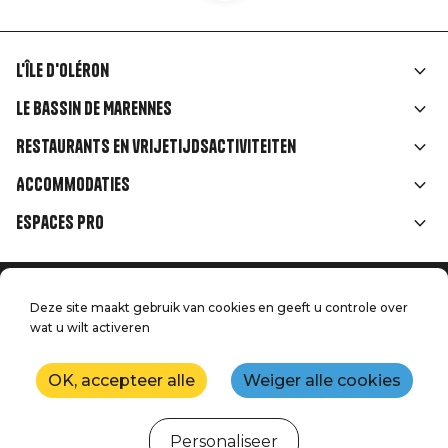
L'île d'Oléron
Liens
Le Bassin de Marennes
rubriques
Restaurants en vrijetijdsactiviteiten
Accommodaties
Espaces Pro
Home
Menu
Deze site maakt gebruik van cookies en geeft u controle over
Juridische informatie
Druk op
wat u wilt activeren
Pied
Handtoerisme
Onze kwaliteitsbeloften
Neem contact met ons op
de
OK, accepteer alle
Weiger alle cookies
Kaart
Productie: StudioJuillet
page
Personaliseer