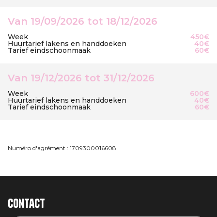
Van 19/09/2026 tot 18/12/2026
Week
450€
Huurtarief lakens en handdoeken
40€
Tarief eindschoonmaak
60€
Van 19/12/2026 tot 31/12/2026
Week
600€
Huurtarief lakens en handdoeken
40€
Tarief eindschoonmaak
60€
Numéro d'agrément : 1709300016608
Contact