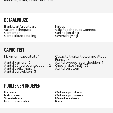
Betaalwijze
Bankkaart/creditcard
Kijk op
Vakantiecheques
Vakantiecheques Connect
Contanten
Online betaling
Contactloze betaling
Overschrijving
Capaciteit
Maximum capaciteit : 4
Capaciteit vakantiewoning Atout
France : 4
Aantal kamers : 2
Aantal tweepersoonsbedden : 1
Aantal éénpersoonsbedden : 2
Oppervlakte (m2) : 75
Aantal badkamers : 1
Aantal toiletten : 1
Aantal vertrekken : 3
Publiek en groepen
Fietsers
Ontvangst bikers
Naturisten
Ontvangst vissers
Wandelaars
Mountainbikers
Homovriendelijk
Paren