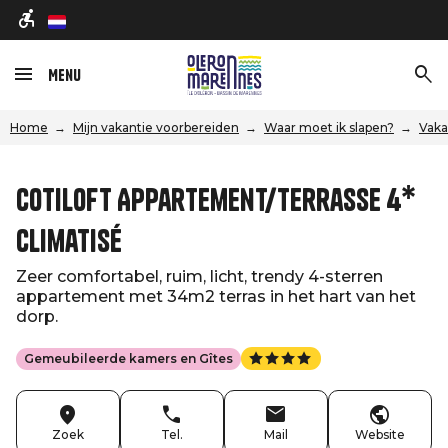
nl
Menu
Home
Mijn vakantie voorbereiden
Waar moet ik slapen?
Vaka
CotiLoft Appartement/Terrasse 4*
climatisé
Zeer comfortabel, ruim, licht, trendy 4-sterren
appartement met 34m2 terras in het hart van het
dorp.
Gemeubileerde kamers en Gîtes
Zoek
Tel.
Mail
Website