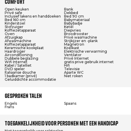
Comfort
Open keuken
Bank
Privé safe
Dekbed
Inclusief lakens en handdoeken
Bed 90 cm
Bed 160 cm
Babymateriaal
Kinderstoel
Babybadje
Stofzuiger
Ketel
Koffiezetapparaat
Diepvries
Oven
Broodrooster
Afzuigkap
Privé wasmachine
Afwasmachine
Strijkijzer en -plank
Koffiezetapparaat
Magnetron
Keramische kookplaat
Koelkast
Haardroger
Elektrische verwarming
Airconditioning
Ventilator
Dubbele beglazing
Privé Internet
Wifi Internet
gratis prive gebruik internet
Kabel / Satelliet
Hifi
DVD speler
Televisie
Italiaanse douche
Aparte WC
1 badkamer (privé)
Niet roken
Geluiddichte accommodatie
Gesproken talen
Engels
Spaans
Frans
Toegankelijkheid voor personen met een handicap
Niet toegankelijk voor rolstoelen