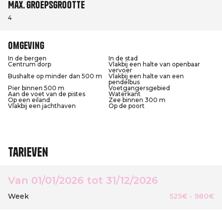
Max. groepsgrootte
4
Omgeving
In de bergen
In de stad
Centrum dorp
Vlakbij een halte van openbaar
vervoer
Bushalte op minder dan 500 m
Vlakbij een halte van een
pendelbus
Pier binnen 500 m
Voetgangersgebied
Aan de voet van de pistes
Waterkant
Op een eiland
Zee binnen 300 m
Vlakbij een jachthaven
Op de poort
Tarieven
Van 01/01/2026 tot 31/12/2026
Week
525€ - 980€