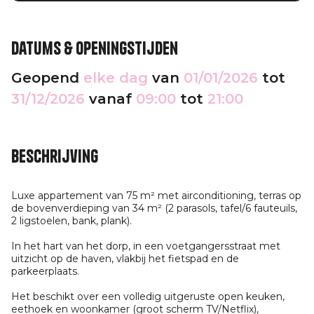
Datums & openingstijden
Geopend
elke dag
van
01/01/2026
tot
31/12/2026
vanaf
09:00
tot
21:00
Beschrijving
Luxe appartement van 75 m² met airconditioning, terras op
de bovenverdieping van 34 m² (2 parasols, tafel/6 fauteuils,
2 ligstoelen, bank, plank).
In het hart van het dorp, in een voetgangersstraat met
uitzicht op de haven, vlakbij het fietspad en de
parkeerplaats.
Het beschikt over een volledig uitgeruste open keuken,
eethoek en woonkamer (groot scherm TV/Netflix),