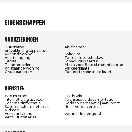
Eigenschappen
Voorzieningen
Duurzame
Afvalbeheer
ontwikkelingsapparatuur
Airconditioning
Solarium
Aparte ingang
Terrein met schaduw
Terras
Schaduwrijk terras
Tuinmeubelen
Afdak voor fiets of mountainbike
Vrijstaande woning
Parkeerplaats
Gratis parkeren
Parkeerterrein in de buurt
Diensten
Wifi Internet
Gratis wifi
Internet via glasvezel
Toeristische documentatie
Toeristeninformatie
Bedden gemaakt bij aankomst
Schoonmaken met extra
Reserveren verplicht
bijdrage
Verhuur lakens
Verhuur linnengoed
Verhuur materiaal