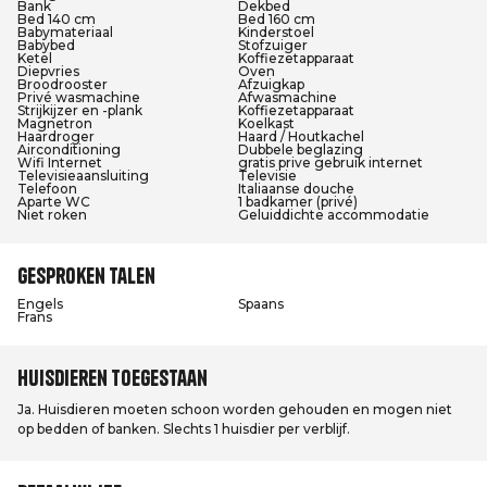
Bank
Dekbed
Bed 140 cm
Bed 160 cm
Babymateriaal
Kinderstoel
Babybed
Stofzuiger
Ketel
Koffiezetapparaat
Diepvries
Oven
Broodrooster
Afzuigkap
Privé wasmachine
Afwasmachine
Strijkijzer en -plank
Koffiezetapparaat
Magnetron
Koelkast
Haardroger
Haard / Houtkachel
Airconditioning
Dubbele beglazing
Wifi Internet
gratis prive gebruik internet
Televisieaansluiting
Televisie
Telefoon
Italiaanse douche
Aparte WC
1 badkamer (privé)
Niet roken
Geluiddichte accommodatie
Gesproken talen
Engels
Spaans
Frans
Huisdieren toegestaan
Ja. Huisdieren moeten schoon worden gehouden en mogen niet
op bedden of banken. Slechts 1 huisdier per verblijf.