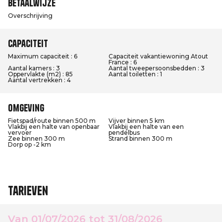
Betaalwijze
Overschrijving
Capaciteit
Maximum capaciteit : 6
Capaciteit vakantiewoning Atout
France : 6
Aantal kamers : 3
Aantal tweepersoonsbedden : 3
Oppervlakte (m2) : 85
Aantal toiletten : 1
Aantal vertrekken : 4
Omgeving
Fietspad/route binnen 500 m
Vijver binnen 5 km
Vlakbij een halte van openbaar
Vlakbij een halte van een
vervoer
pendelbus
Zee binnen 300 m
Strand binnen 300 m
Dorp op -2 km
Tarieven
Van 01/07/2026 tot 31/08/2026