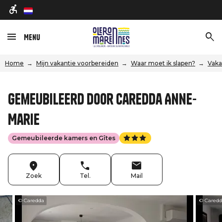
nl
Menu
Home
Mijn vakantie voorbereiden
Waar moet ik slapen?
Vaka
Gemeubileerd door Caredda Anne-
Marie
Gemeubileerde kamers en Gîtes
Zoek
Tel.
Mail
© Caredda
© Cared