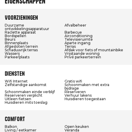
Eigenschappen
Voorzieningen
Duurzame
Afvalbeheer
ontwikkelingsapparatuur
Raclette apparaat
Barbecue
Bordspellen
Airconditioning
Beurs
Televisieruimte
Binnenplaats
Aparte ingang
Afgesloten terrein
Terras
Schaduwrijk terras
Afdak voor fiets of mountainbike
Wasserij
Vrijstaande woning
Parkeerplaats
Privé parkeerterrein
Diensten
Wifi Internet
Gratis wifi
Zelfstandige aankomst
Schoonmaken met extra
bijdrage
Schoonmaken einde verblijf
Reserveren
Reserveren verplicht
Verhuur lakens
Uitleen fietsen
Huisdieren toegestaan
Huisdieren mits toeslag
Comfort
Balkon
Open keuken
Living / eetkamer
Veranda