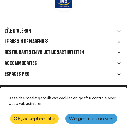
L'île d'Oléron
Liens
Le Bassin de Marennes
rubriques
Restaurants en vrijetijdsactiviteiten
Accommodaties
Espaces Pro
Home
Menu
Deze site maakt gebruik van cookies en geeft u controle over
Juridische informatie
Druk op
wat u wilt activeren
Pied
Handtoerisme
Onze kwaliteitsbeloften
Neem contact met ons op
de
OK, accepteer alle
Weiger alle cookies
Kaart
Productie: StudioJuillet