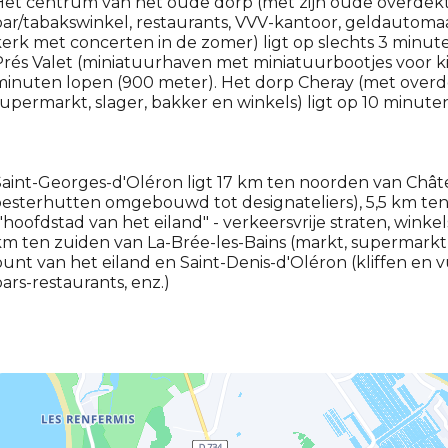
et centrum van het oude dorp (met zijn oude overdekt
ar/tabakswinkel, restaurants, VVV-kantoor, geldautom
erk met concerten in de zomer) ligt op slechts 3 minuten
rés Valet (miniatuurhaven met miniatuurbootjes voor 
inuten lopen (900 meter). Het dorp Cheray (met overde
upermarkt, slager, bakker en winkels) ligt op 10 minute
aint-Georges-d'Oléron ligt 17 km ten noorden van Châte
esterhutten omgebouwd tot designateliers), 5,5 km ten
"hoofdstad van het eiland" - verkeersvrije straten, wink
m ten zuiden van La-Brée-les-Bains (markt, supermarkt, 
unt van het eiland en Saint-Denis-d'Oléron (kliffen en
ars-restaurants, enz.)