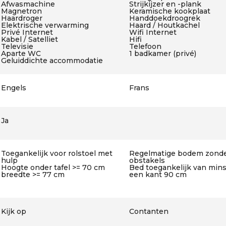
Afwasmachine
Strijkijzer en -plank
Magnetron
Keramische kookplaat
Haardroger
Handdoekdroogrek
Elektrische verwarming
Haard / Houtkachel
Privé Internet
Wifi Internet
Kabel / Satelliet
Hifi
Televisie
Telefoon
Aparte WC
1 badkamer (privé)
Geluiddichte accommodatie
Engels
Frans
Ja
Toegankelijk voor rolstoel met
Regelmatige bodem zond
hulp
obstakels
Hoogte onder tafel >= 70 cm
Bed toegankelijk van min
breedte >= 77 cm
een kant 90 cm
Kijk op
Contanten