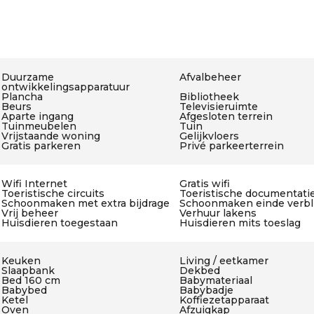
Duurzame
Afvalbeheer
ontwikkelingsapparatuur
Plancha
Bibliotheek
Beurs
Televisieruimte
Aparte ingang
Afgesloten terrein
Tuinmeubelen
Tuin
Vrijstaande woning
Gelijkvloers
Gratis parkeren
Privé parkeerterrein
Wifi Internet
Gratis wifi
Toeristische circuits
Toeristische documentati
Schoonmaken met extra bijdrage
Schoonmaken einde verbli
Vrij beheer
Verhuur lakens
Huisdieren toegestaan
Huisdieren mits toeslag
Keuken
Living / eetkamer
Slaapbank
Dekbed
Bed 160 cm
Babymateriaal
Babybed
Babybadje
Ketel
Koffiezetapparaat
Oven
Afzuigkap