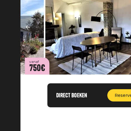
vanaf
750€
Direct boeken
Reserv