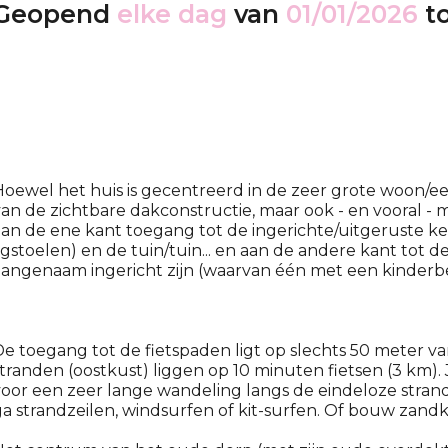
Geopend
elke dag
van
01/01/2026
t
oewel het huis is gecentreerd in de zeer grote woon/
an de zichtbare dakconstructie, maar ook - en vooral -
an de ene kant toegang tot de ingerichte/uitgeruste k
igstoelen) en de tuin/tuin... en aan de andere kant tot d
angenaam ingericht zijn (waarvan één met een kinderbe
e toegang tot de fietspaden ligt op slechts 50 meter v
tranden (oostkust) liggen op 10 minuten fietsen (3 km).
oor een zeer lange wandeling langs de eindeloze strand
a strandzeilen, windsurfen of kit-surfen. Of bouw zandk