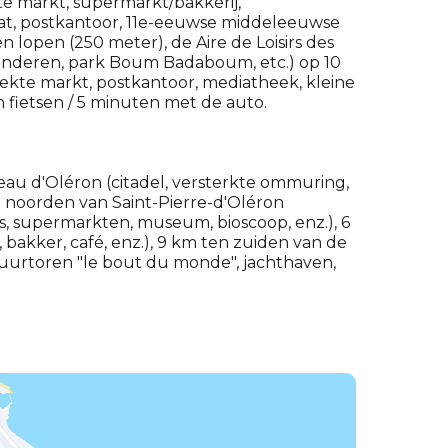
e markt, supermarkt/bakkerij,
aat, postkantoor, 11e-eeuwse middeleeuwse
 lopen (250 meter), de Aire de Loisirs des
kinderen, park Boum Badaboum, etc.) op 10
kte markt, postkantoor, mediatheek, kleine
n fietsen / 5 minuten met de auto.
au d'Oléron (citadel, versterkte ommuring,
 noorden van Saint-Pierre-d'Oléron
els, supermarkten, museum, bioscoop, enz.), 6
bakker, café, enz.), 9 km ten zuiden van de
 vuurtoren "le bout du monde", jachthaven,