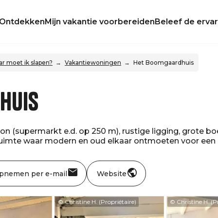
Ontdekken
Mijn vakantie voorbereiden
Beleef de ervar
r moet ik slapen?
Vakantiewoningen
Het Boomgaardhuis
huis
n (supermarkt e.d. op 250 m), rustige ligging, grote boe
ruimte waar modern en oud elkaar ontmoeten voor een p
opnemen per e-mail
Website
© Christine H. (Propriétaire)
© Christine H. (P