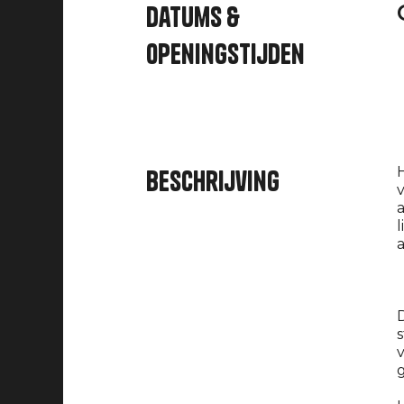
Datums &
openingstijden
H
Beschrijving
v
a
l
a
D
s
v
g