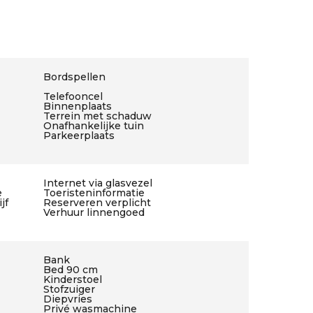
Bordspellen
Telefooncel
Binnenplaats
Terrein met schaduw
Onafhankelijke tuin
Parkeerplaats
Internet via glasvezel
e
Toeristeninformatie
jf
Reserveren verplicht
Verhuur linnengoed
Bank
Bed 90 cm
Kinderstoel
Stofzuiger
Diepvries
Privé wasmachine