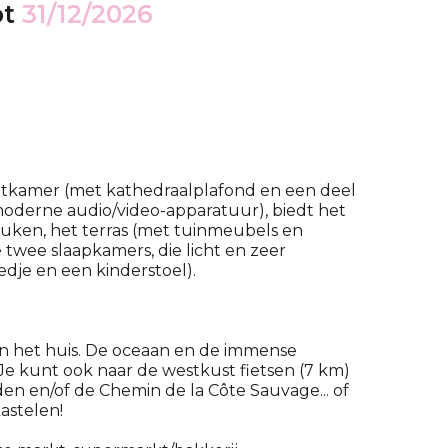
ot
31/12/2026
eetkamer (met kathedraalplafond en een deel
 moderne audio/video-apparatuur), biedt het
euken, het terras (met tuinmeubels en
e twee slaapkamers, die licht en zeer
dje en een kinderstoel).
an het huis. De oceaan en de immense
 Je kunt ook naar de westkust fietsen (7 km)
en en/of de Chemin de la Côte Sauvage... of
astelen!