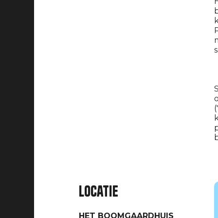
H
b
k
P
m
s
S
o
(
k
p
b
Locatie
HET BOOMGAARDHUIS