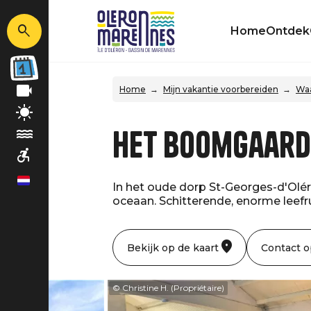
Home
Ontdek
Home
Mijn vakantie voorbereiden
Waa
Het Boomgaard
nl
In het oude dorp St-Georges-d'Oléro
oceaan. Schitterende, enorme leef
Bekijk op de kaart
Contact 
© Christine H. (Propriétaire)