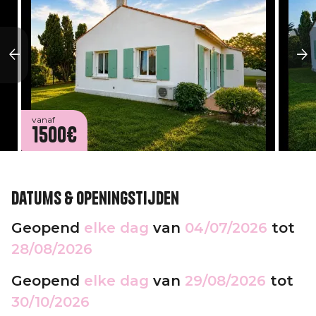
vanaf
1500€
Datums & openingstijden
Geopend
elke dag
van
04/07/2026
tot
28/08/2026
Geopend
elke dag
van
29/08/2026
tot
30/10/2026