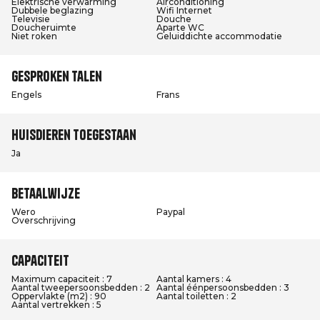
Elektrische verwarming
Airconditioning
Dubbele beglazing
Wifi Internet
Televisie
Douche
Doucheruimte
Aparte WC
Niet roken
Geluiddichte accommodatie
Gesproken talen
Engels
Frans
Huisdieren toegestaan
Ja
Betaalwijze
Wero
Paypal
Overschrijving
Capaciteit
Maximum capaciteit : 7
Aantal kamers : 4
Aantal tweepersoonsbedden : 2
Aantal éénpersoonsbedden : 3
Oppervlakte (m2) : 90
Aantal toiletten : 2
Aantal vertrekken : 5