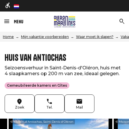
nl
Menu
Home
Mijn vakantie voorbereiden
Waar moet ik slapen?
Vaka
Huis van Antiochas
Seizoensverhuur in Saint-Denis-d'Oléron, huis met
4 slaapkamers op 200 m van zee, ideaal gelegen.
Gemeubileerde kamers en Gîtes
Zoek
Tel.
Mail
© Maison d'Antiochas_Saint-Denis-d'Oléron
© Maison