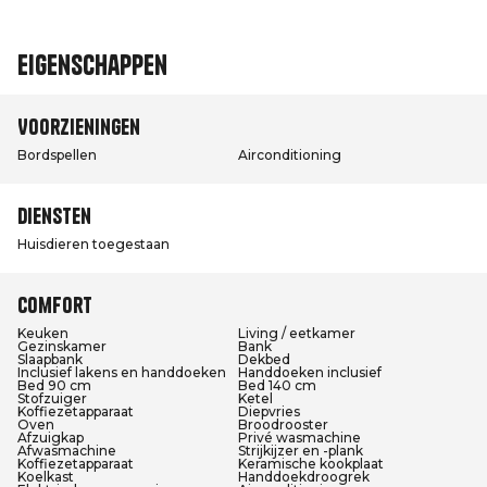
Eigenschappen
Voorzieningen
Bordspellen
Airconditioning
Diensten
Huisdieren toegestaan
Comfort
Keuken
Living / eetkamer
Gezinskamer
Bank
Slaapbank
Dekbed
Inclusief lakens en handdoeken
Handdoeken inclusief
Bed 90 cm
Bed 140 cm
Stofzuiger
Ketel
Koffiezetapparaat
Diepvries
Oven
Broodrooster
Afzuigkap
Privé wasmachine
Afwasmachine
Strijkijzer en -plank
Koffiezetapparaat
Keramische kookplaat
Koelkast
Handdoekdroogrek