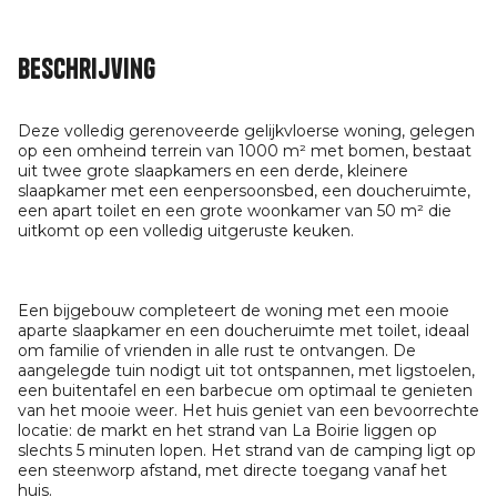
Beschrijving
Deze volledig gerenoveerde gelijkvloerse woning, gelegen
op een omheind terrein van 1000 m² met bomen, bestaat
uit twee grote slaapkamers en een derde, kleinere
slaapkamer met een eenpersoonsbed, een doucheruimte,
een apart toilet en een grote woonkamer van 50 m² die
uitkomt op een volledig uitgeruste keuken.
Een bijgebouw completeert de woning met een mooie
aparte slaapkamer en een doucheruimte met toilet, ideaal
om familie of vrienden in alle rust te ontvangen. De
aangelegde tuin nodigt uit tot ontspannen, met ligstoelen,
een buitentafel en een barbecue om optimaal te genieten
van het mooie weer. Het huis geniet van een bevoorrechte
locatie: de markt en het strand van La Boirie liggen op
slechts 5 minuten lopen. Het strand van de camping ligt op
een steenworp afstand, met directe toegang vanaf het
huis.